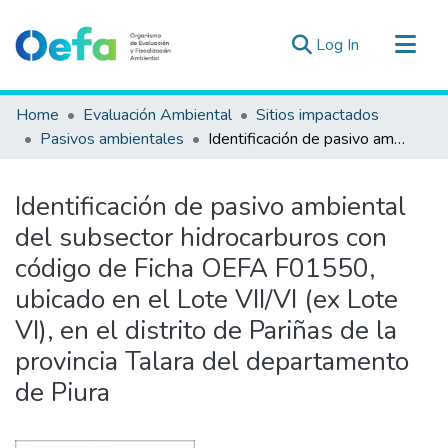
(current)
Log In
Communities & Collections
Home
Evaluación Ambiental
Sitios impactados
All of DSpace
Pasivos ambientales
Identificación de pasivo ambiental del subsector hidrocarburos con código de Ficha OEFA F01550, ubicado en el Lote VII/VI (ex Lote VI), en el distrito de Pariñas de la provincia Talara del departamento de Piura
Statistics
Estad. Externas
Identificación de pasivo ambiental
Guias ▾
del subsector hidrocarburos con
código de Ficha OEFA F01550,
ubicado en el Lote VII/VI (ex Lote
VI), en el distrito de Pariñas de la
provincia Talara del departamento
de Piura