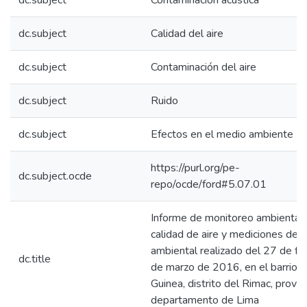
dc.subject
Contaminación acústica
dc.subject
Calidad del aire
dc.subject
Contaminación del aire
dc.subject
Ruido
dc.subject
Efectos en el medio ambiente
https://purl.org/pe-
dc.subject.ocde
repo/ocde/ford#5.07.01
Informe de monitoreo ambiental
calidad de aire y mediciones de r
ambiental realizado del 27 de fe
dc.title
de marzo de 2016, en el barrio 
Guinea, distrito del Rimac, provinc
departamento de Lima