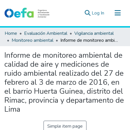
(current)
Log In
Communities & Collections
Home
Evaluación Ambiental
Vigilancia ambiental
All of DSpace
Monitoreo ambiental
Informe de monitoreo ambiental de calidad de aire y mediciones de ruido ambiental realizado del 27 de febrero al 3 de marzo de 2016, en el barrio Huerta Guinea, distrito del Rimac, provincia y departamento de Lima
Statistics
Informe de monitoreo ambiental de
Estad. Externas
calidad de aire y mediciones de
Guias ▾
ruido ambiental realizado del 27 de
febrero al 3 de marzo de 2016, en
el barrio Huerta Guinea, distrito del
Rimac, provincia y departamento de
Lima
Simple item page