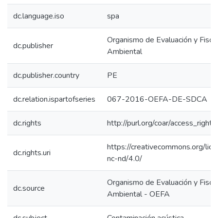
dc.language.iso
spa
Organismo de Evaluación y Fiscal
dc.publisher
Ambiental
dc.publisher.country
PE
dc.relation.ispartofseries
067-2016-OEFA-DE-SDCA
dc.rights
http://purl.org/coar/access_right/
https://creativecommons.org/lic
dc.rights.uri
nc-nd/4.0/
Organismo de Evaluación y Fiscal
dc.source
Ambiental - OEFA