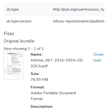
dc.type
http://purl.org/coar/resource_typ
dc.type.version
info:eu-repo/semantics/publishe
Files
Original bundle
Now showing
1 - 1 of 1
Name:
Down
Informe_067-2016-OEFA-DE-
load
SDCA.pdf
Size:
76.99 MB
Format:
Adobe Portable Document
Format
Description: