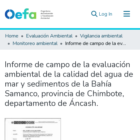
(current)
Log In
Communities & Collections
Home
Evaluación Ambiental
Vigilancia ambiental
All of DSpace
Monitoreo ambiental
Informe de campo de la evaluación ambiental de la calidad del agua de mar y sedimentos de la Bahía Samanco, provincia de Chimbote, departamento de Áncash.
Statistics
Estad. Externas
Informe de campo de la evaluación
Guias ▾
ambiental de la calidad del agua de
mar y sedimentos de la Bahía
Samanco, provincia de Chimbote,
departamento de Áncash.