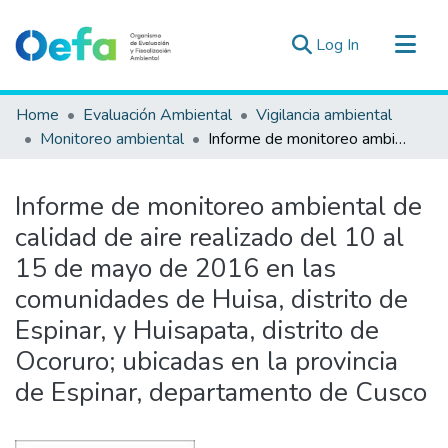
(current)
Log In
Communities & Collections
Home
Evaluación Ambiental
Vigilancia ambiental
All of DSpace
Monitoreo ambiental
Informe de monitoreo ambiental de calidad de aire realizado del 10 al 15 de mayo de 2016 en las comunidades de Huisa, distrito de Espinar, y Huisapata, distrito de Ocoruro; ubicadas en la provincia de Espinar, departamento de Cusco
Statistics
Estad. Externas
Informe de monitoreo ambiental de
Guias ▾
calidad de aire realizado del 10 al
15 de mayo de 2016 en las
comunidades de Huisa, distrito de
Espinar, y Huisapata, distrito de
Ocoruro; ubicadas en la provincia
de Espinar, departamento de Cusco