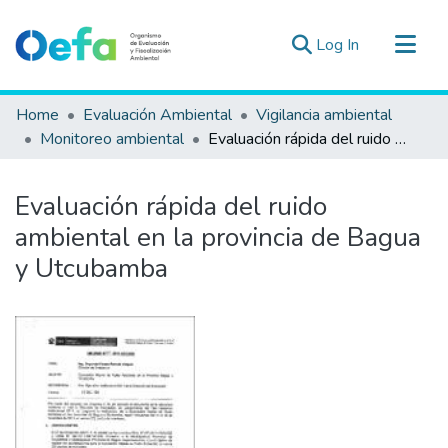
(current)
Log In
Communities & Collections
Home
Evaluación Ambiental
Vigilancia ambiental
All of DSpace
Monitoreo ambiental
Evaluación rápida del ruido ambiental en la provincia de Bagua y Utcubamba
Statistics
Estad. Externas
Evaluación rápida del ruido
Guias ▾
ambiental en la provincia de Bagua
y Utcubamba