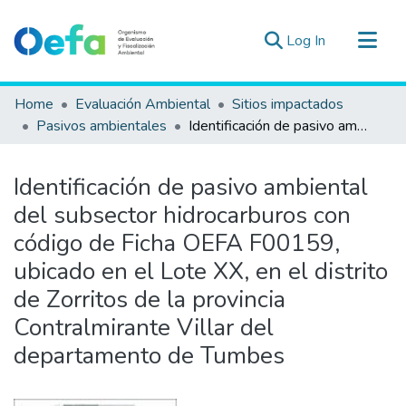
(current)
Log In
Communities & Collections
Home
Evaluación Ambiental
Sitios impactados
All of DSpace
Pasivos ambientales
Identificación de pasivo ambiental del subsector hidrocarburos con código de Ficha OEFA F00159, ubicado en el Lote XX, en el distrito de Zorritos de la provincia Contralmirante Villar del departamento de Tumbes
Statistics
Estad. Externas
Identificación de pasivo ambiental
Guias ▾
del subsector hidrocarburos con
código de Ficha OEFA F00159,
ubicado en el Lote XX, en el distrito
de Zorritos de la provincia
Contralmirante Villar del
departamento de Tumbes