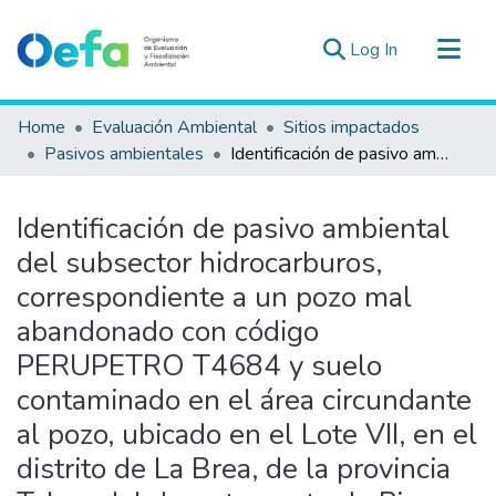
(current)
Log In
Communities & Collections
Home
Evaluación Ambiental
Sitios impactados
All of DSpace
Pasivos ambientales
Identificación de pasivo ambiental del subsector hidrocarburos, correspondiente a un pozo mal abandonado con código PERUPETRO T4684 y suelo contaminado en el área circundante al pozo, ubicado en el Lote VII, en el distrito de La Brea, de la provincia Talara del departamento de Piura
Statistics
Estad. Externas
Identificación de pasivo ambiental
Guias ▾
del subsector hidrocarburos,
correspondiente a un pozo mal
abandonado con código
PERUPETRO T4684 y suelo
contaminado en el área circundante
al pozo, ubicado en el Lote VII, en el
distrito de La Brea, de la provincia