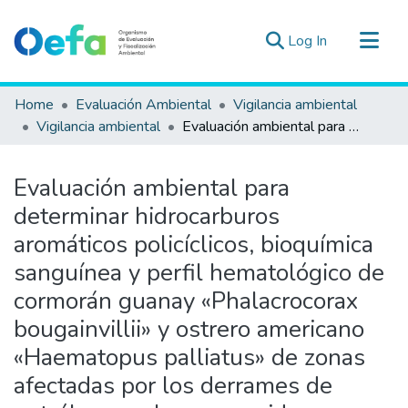
(current)
Log In
Communities & Collections
Home
Evaluación Ambiental
Vigilancia ambiental
All of DSpace
Vigilancia ambiental
Evaluación ambiental para determinar hidrocarburos aromáticos policíclicos, bioquímica sanguínea y perfil hematológico de cormorán guanay «Phalacrocorax bougainvillii» y ostrero americano «Haematopus palliatus» de zonas afectadas por los derrames de petróleo en el mar ocurridos en enero 2022
Statistics
Estad. Externas
Evaluación ambiental para
Guias ▾
determinar hidrocarburos
aromáticos policíclicos, bioquímica
sanguínea y perfil hematológico de
cormorán guanay «Phalacrocorax
bougainvillii» y ostrero americano
«Haematopus palliatus» de zonas
afectadas por los derrames de