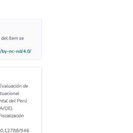
a del ítem se
/by-nc-nd/4.0/
Evaluación de
tuacional
tal del Perú
/DE).
iscalización
.500.12788/946