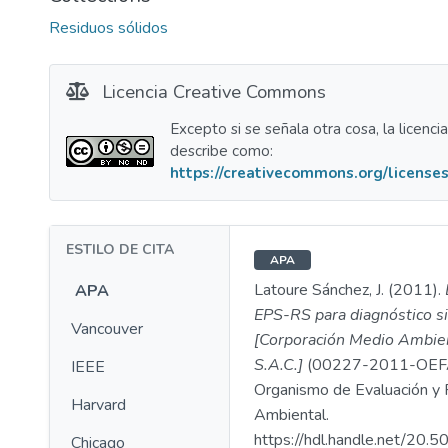
Residuos sólidos
Licencia Creative Commons
Excepto si se señala otra cosa, la licenci
describe como:
https://creativecommons.org/licenses
ESTILO DE CITA
APA
Latoure Sánchez, J. (2011).
APA
EPS-RS para diagnóstico si
Vancouver
[Corporación Medio Ambien
S.A.C.]
(00227-2011-OEFA
IEEE
Organismo de Evaluación y F
Harvard
Ambiental.
https://hdl.handle.net/20
Chicago