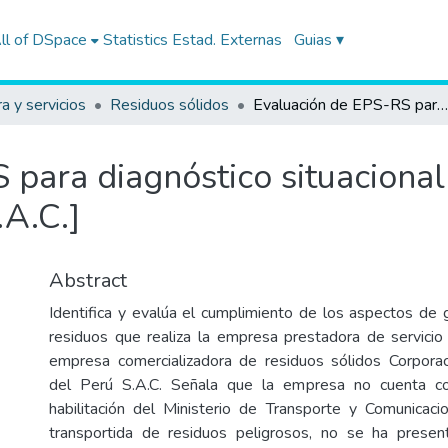
ll of DSpace
Statistics
Estad. Externas
Guias ▾
ra y servicios
Residuos sólidos
Evaluación de EPS-RS para diagnóstico situacional [Corporación Medio Ambiental del Perú S.A.C.]
 para diagnóstico situaciona
.A.C.]
Abstract
Identifica y evalúa el cumplimiento de los aspectos de
residuos que realiza la empresa prestadora de servicio
empresa comercializadora de residuos sólidos Corpora
del Perú S.A.C. Señala que la empresa no cuenta co
habilitación del Ministerio de Transporte y Comunica
transportida de residuos peligrosos, no se ha presen