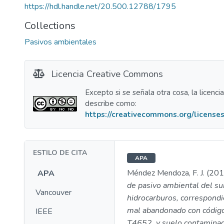
https://hdl.handle.net/20.500.12788/1795
Collections
Pasivos ambientales
Licencia Creative Commons
Excepto si se señala otra cosa, la licenci
describe como:
https://creativecommons.org/licenses
ESTILO DE CITA
APA
Méndez Mendoza, F. J. (201
APA
de pasivo ambiental del su
Vancouver
hidrocarburos, correspondi
mal abandonado con cód
IEEE
T4652, y suelo contaminad