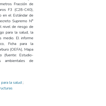
ámetros Fracción de
uros F3 (C28-C40),
do en el Estándar de
 Decreto Supremo N°
 nivel de riesgo de
go para la salud, la
s medio. El informe
ico, Ficha para la
carburo (OEFA), Mapa
o (fuente: Estudio-
s ambientales de
 para la salud
;
ructuras