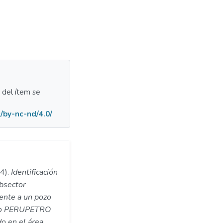
a del ítem se
/by-nc-nd/4.0/
4).
Identificación
bsector
ente a un pozo
igo PERUPETRO
o en el área