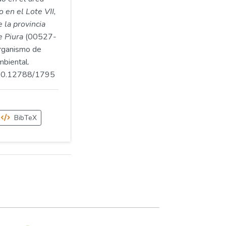
o en el Lote VII,
e la provincia
e Piura
(00527-
ganismo de
mbiental.
.500.12788/1795
BibTeX