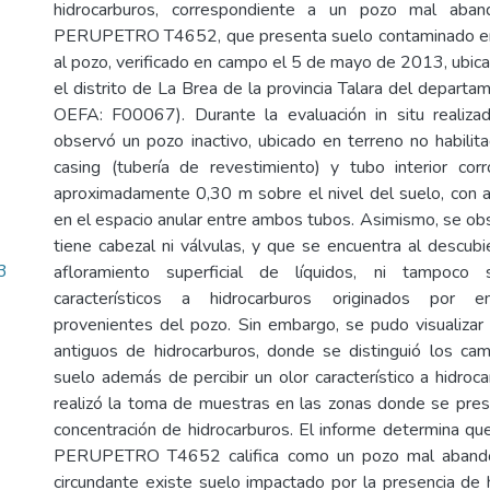
hidrocarburos, correspondiente a un pozo mal aba
PERUPETRO T4652, que presenta suelo contaminado en 
al pozo, verificado en campo el 5 de mayo de 2013, ubica
el distrito de La Brea de la provincia Talara del departa
OEFA: F00067). Durante la evaluación in situ realiz
observó un pozo inactivo, ubicado en terreno no habilita
casing (tubería de revestimiento) y tubo interior cor
aproximadamente 0,30 m sobre el nivel del suelo, con a
en el espacio anular entre ambos tubos. Asimismo, se ob
tiene cabezal ni válvulas, y que se encuentra al descub
3
afloramiento superficial de líquidos, ni tampoco 
característicos a hidrocarburos originados por e
provenientes del pozo. Sin embargo, se pudo visualiza
antiguos de hidrocarburos, donde se distinguió los ca
suelo además de percibir un olor característico a hidroca
realizó la toma de muestras en las zonas donde se pre
concentración de hidrocarburos. El informe determina qu
PERUPETRO T4652 califica como un pozo mal abando
circundante existe suelo impactado por la presencia de 