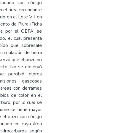
ndonado con código
el área circundante
do en el Lote VII, en
mento de Piura (Ficha
ada por el OEFA, se
do, el cual presenta
roído que sobresale
cumulación de tierra
servó que el pozo no
ierto. No se observó
se percibió olores
misiones gaseosas
r áreas con derrames
mbios de color en el
rburo, por lo cual se
sume se tiene mayor
e el pozo con código
nado en cuya área
hidrocarburos, según