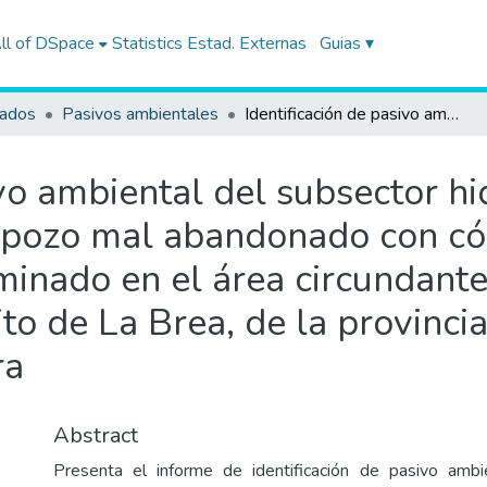
ll of DSpace
Statistics
Estad. Externas
Guias ▾
tados
Pasivos ambientales
Identificación de pasivo ambiental del subsector hidrocarburos, correspondiente a un pozo mal abandonado con código PERUPETRO T4652, y suelo contaminado en el área circundante al pozo, ubicado en el Lote VII, en el distrito de La Brea, de la provincia Talara del departamento de Piura
ivo ambiental del subsector h
n pozo mal abandonado con
inado en el área circundante
rito de La Brea, de la provinci
ra
Abstract
Presenta el informe de identificación de pasivo ambi