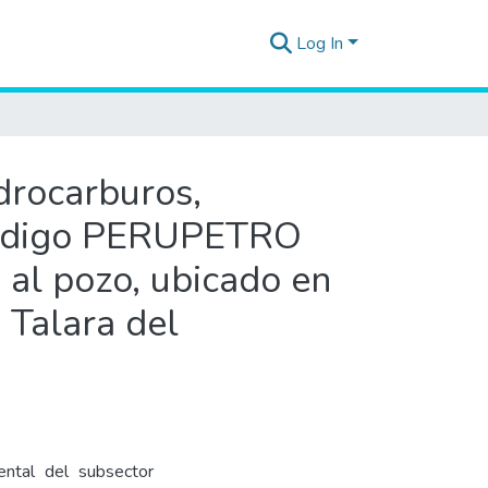
Log In
idrocarburos,
 código PERUPETRO
 al pozo, ubicado en
a Talara del
ental del subsector