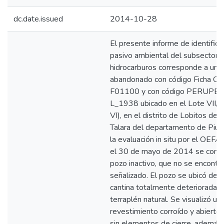
dc.date.issued
2014-10-28
El presente informe de identifica
pasivo ambiental del subsector
hidrocarburos corresponde a un 
abandonado con código Ficha O
F01100 y con código PERUPE
L_1938 ubicado en el Lote VII/V
VI), en el distrito de Lobitos de l
Talara del departamento de Piur
la evaluación in situ por el OEFA 
el 30 de mayo de 2014 se const
pozo inactivo, que no se encontró
señalizado. El pozo se ubicó den
cantina totalmente deteriorada 
terraplén natural. Se visualizó un
revestimiento corroído y abierto 
sin elementos de cierre, además