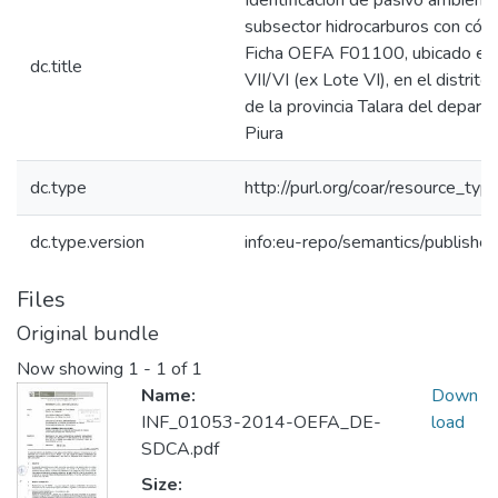
Identificación de pasivo ambienta
subsector hidrocarburos con cód
Ficha OEFA F01100, ubicado en 
dc.title
VII/VI (ex Lote VI), en el distrit
de la provincia Talara del depar
Piura
dc.type
http://purl.org/coar/resource_typ
dc.type.version
info:eu-repo/semantics/publishe
Files
Original bundle
Now showing
1 - 1 of 1
Name:
Down
INF_01053-2014-OEFA_DE-
load
SDCA.pdf
Size: