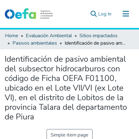
(current)
Log In
Communities & Collections
Home
Evaluación Ambiental
Sitios impactados
All of DSpace
Pasivos ambientales
Identificación de pasivo ambiental del subsector hidrocarburos con código de Ficha OEFA F01100, ubicado en el Lote VII/VI (ex Lote VI), en el distrito de Lobitos de la provincia Talara del departamento de Piura
Statistics
Identificación de pasivo ambiental
Estad. Externas
del subsector hidrocarburos con
Guias ▾
código de Ficha OEFA F01100,
ubicado en el Lote VII/VI (ex Lote
VI), en el distrito de Lobitos de la
provincia Talara del departamento
de Piura
Simple item page