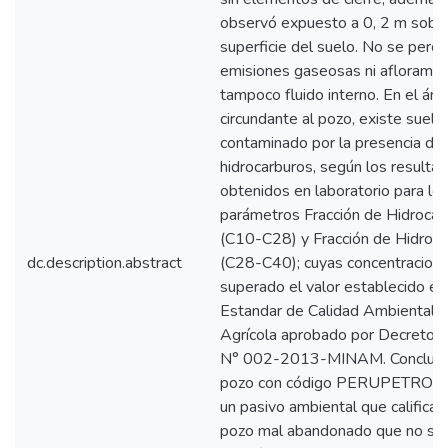
observó expuesto a 0, 2 m sobre
superficie del suelo. No se perci
emisiones gaseosas ni afloramie
tampoco fluido interno. En el áre
circundante al pozo, existe suelo
contaminado por la presencia de
hidrocarburos, según los resulta
obtenidos en laboratorio para lo
parámetros Fracción de Hidrocar
(C10-C28) y Fracción de Hidroc
dc.description.abstract
(C28-C40); cuyas concentracion
superado el valor establecido en
Estandar de Calidad Ambiental p
Agrícola aprobado por Decreto
N° 002-2013-MINAM. Concluye
pozo con código PERUPETRO L
un pasivo ambiental que califica
pozo mal abandonado que no se 