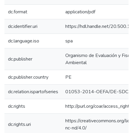
dc.format
application/pdf
dc.identifier.uri
https://hdl.handle.net/20.500.
dc.language.iso
spa
Organismo de Evaluación y Fiscal
dc.publisher
Ambiental
dc.publisher.country
PE
dc.relation.ispartofseries
01053-2014-OEFA/DE-SDCA;
dc.rights
http://purl.org/coar/access_right/
https://creativecommons.org/lic
dc.rights.uri
nc-nd/4.0/