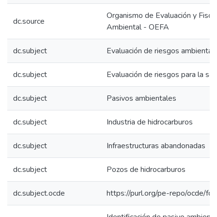
Organismo de Evaluación y Fiscal
dc.source
Ambiental - OEFA
dc.subject
Evaluación de riesgos ambiental
dc.subject
Evaluación de riesgos para la sal
dc.subject
Pasivos ambientales
dc.subject
Industria de hidrocarburos
dc.subject
Infraestructuras abandonadas
dc.subject
Pozos de hidrocarburos
dc.subject.ocde
https://purl.org/pe-repo/ocde/fo