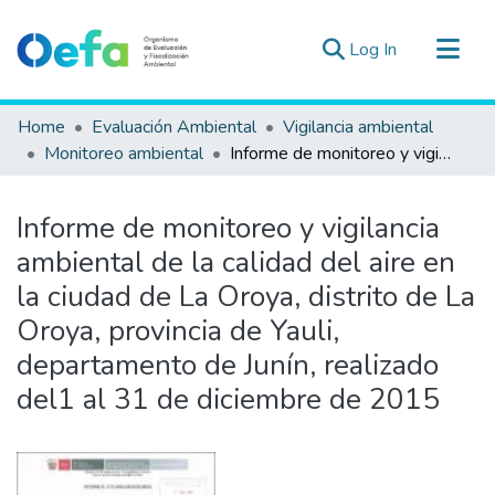
(current)
Log In
Communities & Collections
Home
Evaluación Ambiental
Vigilancia ambiental
All of DSpace
Monitoreo ambiental
Informe de monitoreo y vigilancia ambiental de la calidad del aire en la ciudad de La Oroya, distrito de La Oroya, provincia de Yauli, departamento de Junín, realizado del1 al 31 de diciembre de 2015
Statistics
Estad. Externas
Informe de monitoreo y vigilancia
Guias ▾
ambiental de la calidad del aire en
la ciudad de La Oroya, distrito de La
Oroya, provincia de Yauli,
departamento de Junín, realizado
del1 al 31 de diciembre de 2015