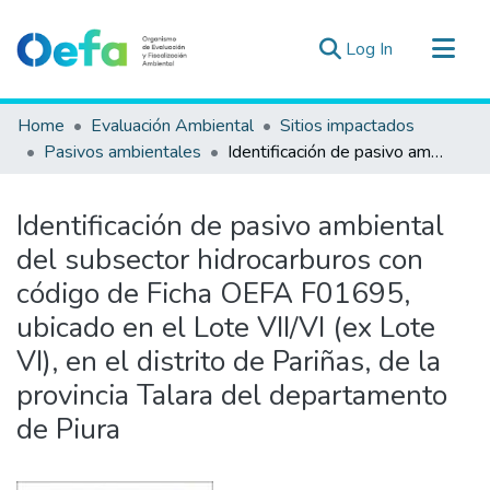
(current)
Log In
Communities & Collections
Home
Evaluación Ambiental
Sitios impactados
All of DSpace
Pasivos ambientales
Identificación de pasivo ambiental del subsector hidrocarburos con código de Ficha OEFA F01695, ubicado en el Lote VII/VI (ex Lote VI), en el distrito de Pariñas, de la provincia Talara del departamento de Piura
Statistics
Estad. Externas
Identificación de pasivo ambiental
Guias ▾
del subsector hidrocarburos con
código de Ficha OEFA F01695,
ubicado en el Lote VII/VI (ex Lote
VI), en el distrito de Pariñas, de la
provincia Talara del departamento
de Piura