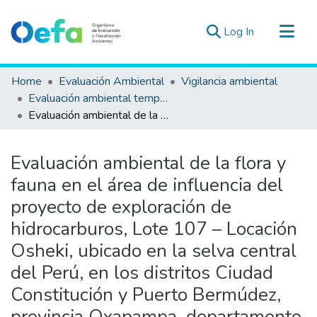
(current)
Log In
Communities & Collections
Home
Evaluación Ambiental
Vigilancia ambiental
All of DSpace
Evaluación ambiental temprana
Evaluación ambiental de la flora y fauna en el área de influencia del proyecto de exploración de hidrocarburos, Lote 107 – Locación Osheki, ubicado en la selva central del Perú, en los distritos Ciudad Constitución y Puerto Bermúdez, provincia Oxapampa, departamento Pasco, durante el 2019
Statistics
Estad. Externas
Evaluación ambiental de la flora y
Guias ▾
fauna en el área de influencia del
proyecto de exploración de
hidrocarburos, Lote 107 – Locación
Osheki, ubicado en la selva central
del Perú, en los distritos Ciudad
Constitución y Puerto Bermúdez,
provincia Oxapampa, departamento