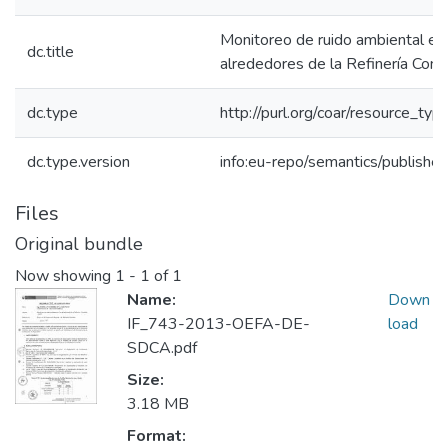
Monitoreo de ruido ambiental en
dc.title
alrededores de la Refinería Conch
dc.type
http://purl.org/coar/resource_typ
dc.type.version
info:eu-repo/semantics/publishe
Files
Original bundle
Now showing
1 - 1 of 1
Name:
Down
IF_743-2013-OEFA-DE-
load
SDCA.pdf
Size:
3.18 MB
Format: