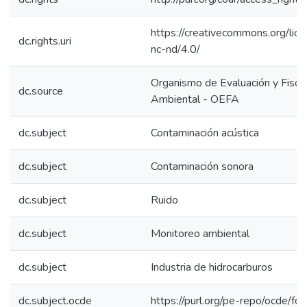
https://creativecommons.org/lic
dc.rights.uri
nc-nd/4.0/
Organismo de Evaluación y Fiscal
dc.source
Ambiental - OEFA
dc.subject
Contaminación acústica
dc.subject
Contaminación sonora
dc.subject
Ruido
dc.subject
Monitoreo ambiental
dc.subject
Industria de hidrocarburos
dc.subject.ocde
https://purl.org/pe-repo/ocde/fo