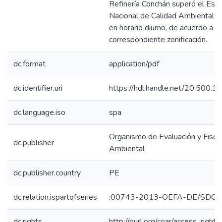
Refinería Conchán superó el Est
Nacional de Calidad Ambiental p
en horario diurno, de acuerdo a s
correspondiente zonificación.
dc.format
application/pdf
dc.identifier.uri
https://hdl.handle.net/20.500.
dc.language.iso
spa
Organismo de Evaluación y Fiscal
dc.publisher
Ambiental
dc.publisher.country
PE
dc.relation.ispartofseries
;00743-2013-OEFA-DE/SDCA
dc.rights
http://purl.org/coar/access_right/