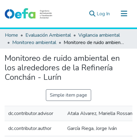
(current)
Log In
Communities & Collections
Home
Evaluación Ambiental
Vigilancia ambiental
All of DSpace
Monitoreo ambiental
Monitoreo de ruido ambiental en los alrededores de la Refinería Conchán - Lurín
Statistics
Monitoreo de ruido ambiental en
Estad. Externas
los alrededores de la Refinería
Guias ▾
Conchán - Lurín
Simple item page
dc.contributor.advisor
Atala Alvarez, Mariella Rossana
dc.contributor.author
García Riega, Jorge Iván