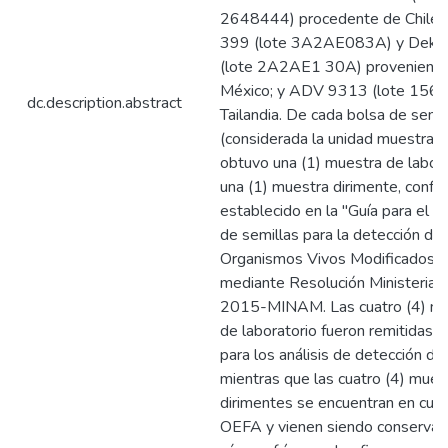
2648444) procedente de Chile;
399 (lote 3A2AE083A) y Deka
(lote 2A2AE1 30A) proveniente
México; y ADV 9313 (lote 156
dc.description.abstract
Tailandia. De cada bolsa de semil
(considerada la unidad muestra!),
obtuvo una (1) muestra de labora
una (1) muestra dirimente, confo
establecido en la "Guía para el 
de semillas para la detección de
Organismos Vivos Modificados",
mediante Resolución Ministerial
2015-MINAM. Las cuatro (4) mu
de laboratorio fueron remitidas a
para los análisis de detección d
mientras que las cuatro (4) mues
dirimentes se encuentran en cust
OEFA y vienen siendo conservad