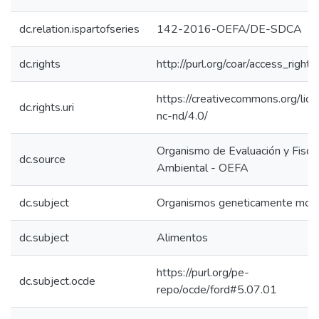
dc.relation.ispartofseries
142-2016-OEFA/DE-SDCA
dc.rights
http://purl.org/coar/access_right/
https://creativecommons.org/lic
dc.rights.uri
nc-nd/4.0/
Organismo de Evaluación y Fiscal
dc.source
Ambiental - OEFA
dc.subject
Organismos geneticamente modi
dc.subject
Alimentos
https://purl.org/pe-
dc.subject.ocde
repo/ocde/ford#5.07.01