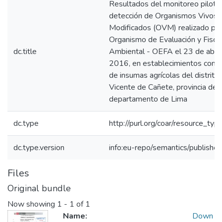
Resultados del monitoreo piloto 
detección de Organismos Vivos
Modificados (OVM) realizado por
Organismo de Evaluación y Fiscal
dc.title
Ambiental - OEFA el 23 de abril
2016, en establecimientos come
de insumas agrícolas del distrito
Vicente de Cañete, provincia de 
departamento de Lima
dc.type
http://purl.org/coar/resource_typ
dc.type.version
info:eu-repo/semantics/publishe
Files
Original bundle
Now showing
1 - 1 of 1
Name:
Down