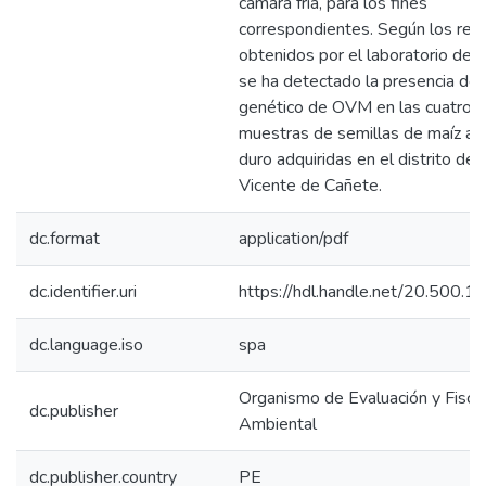
cámara fría, para los fines
correspondientes. Según los res
obtenidos por el laboratorio del 
se ha detectado la presencia de 
genético de OVM en las cuatro (
muestras de semillas de maíz ama
duro adquiridas en el distrito de 
Vicente de Cañete.
dc.format
application/pdf
dc.identifier.uri
https://hdl.handle.net/20.500.
dc.language.iso
spa
Organismo de Evaluación y Fiscal
dc.publisher
Ambiental
dc.publisher.country
PE