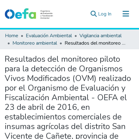
(current)
Log In
Communities & Collections
Home
Evaluación Ambiental
Vigilancia ambiental
All of DSpace
Monitoreo ambiental
Resultados del monitoreo piloto para la detección de Organismos Vivos Modificados (OVM) realizado por el Organismo de Evaluación y Fiscalización Ambiental - OEFA el 23 de abril de 2016, en establecimientos comerciales de insumas agrícolas del distrito San Vicente de Cañete, provincia de Cañete, departamento de Lima
Statistics
Resultados del monitoreo piloto
Estad. Externas
para la detección de Organismos
Guias ▾
Vivos Modificados (OVM) realizado
por el Organismo de Evaluación y
Fiscalización Ambiental - OEFA el
23 de abril de 2016, en
establecimientos comerciales de
insumas agrícolas del distrito San
Vicente de Cañete, provincia de