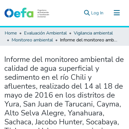
(current)
Log In
Communities & Collections
Home
Evaluación Ambiental
Vigilancia ambiental
All of DSpace
Monitoreo ambiental
Informe del monitoreo ambiental de calidad de agua superficial y sedimento en el río Chili y afluentes, realizado del 14 al 18 de mayo de 2016 en los distritos de Yura, San Juan de Tarucani, Cayma, Alto Selva Alegre, Yanahuara, Sachaca, Jacobo Hunter, Socabaya, Tiabaya y Uchumayo, provincia y departamento de Arequipa
Statistics
Estad. Externas
Informe del monitoreo ambiental de
Guias ▾
calidad de agua superficial y
sedimento en el río Chili y
afluentes, realizado del 14 al 18 de
mayo de 2016 en los distritos de
Yura, San Juan de Tarucani, Cayma,
Alto Selva Alegre, Yanahuara,
Sachaca, Jacobo Hunter, Socabaya,