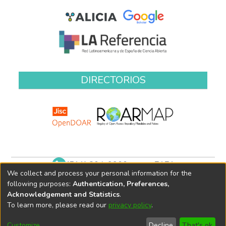
DIRECTORIOS
(511) 204-9900 anexo 7171
We collect and process your personal information for the
biblioteca@oefa.gob.pe
following purposes:
Authentication, Preferences,
Acknowledgement and Statistics
.
To learn more, please read our
privacy policy
.
Customize
Decline
That's ok