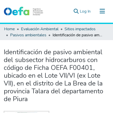
(current)
Log In
Communities & Collections
Home
Evaluación Ambiental
Sitios impactados
All of DSpace
Pasivos ambientales
Identificación de pasivo ambiental del subsector hidrocarburos con código de Ficha OEFA F00401, ubicado en el Lote VII/VI (ex Lote VII), en el distrito de La Brea de la provincia Talara del departamento de Piura
Statistics
Estad. Externas
Identificación de pasivo ambiental
Guias ▾
del subsector hidrocarburos con
código de Ficha OEFA F00401,
ubicado en el Lote VII/VI (ex Lote
VII), en el distrito de La Brea de la
provincia Talara del departamento
de Piura