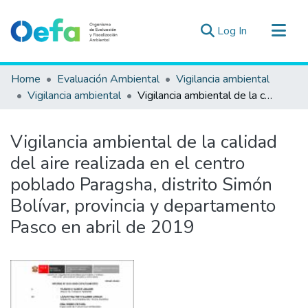
(current)
Log In
Communities & Collections
Home
Evaluación Ambiental
Vigilancia ambiental
All of DSpace
Vigilancia ambiental
Vigilancia ambiental de la calidad del aire realizada en el centro poblado Paragsha, distrito Simón Bolívar, provincia y departamento Pasco en abril de 2019
Statistics
Estad. Externas
Vigilancia ambiental de la calidad
Guias ▾
del aire realizada en el centro
poblado Paragsha, distrito Simón
Bolívar, provincia y departamento
Pasco en abril de 2019