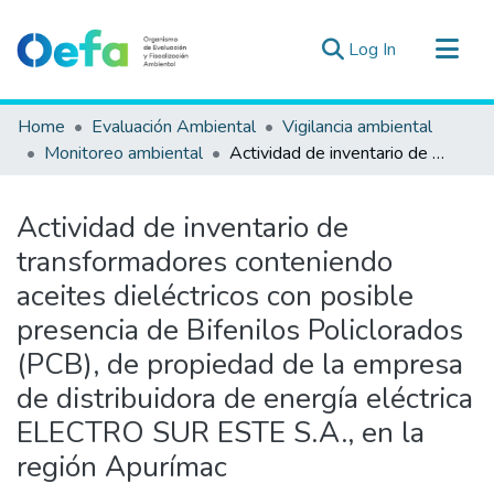
(current)
Log In
Communities & Collections
Home
Evaluación Ambiental
Vigilancia ambiental
All of DSpace
Monitoreo ambiental
Actividad de inventario de transformadores conteniendo aceites dieléctricos con posible presencia de Bifenilos Policlorados (PCB), de propiedad de la empresa de distribuidora de energía eléctrica ELECTRO SUR ESTE S.A., en la región Apurímac
Statistics
Estad. Externas
Actividad de inventario de
Guias ▾
transformadores conteniendo
aceites dieléctricos con posible
presencia de Bifenilos Policlorados
(PCB), de propiedad de la empresa
de distribuidora de energía eléctrica
ELECTRO SUR ESTE S.A., en la
región Apurímac