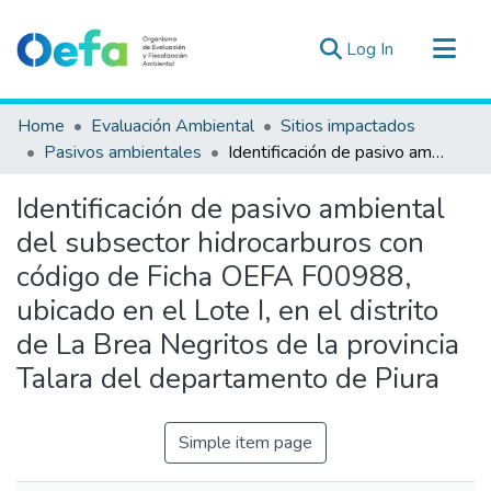
(current)
Log In
Communities & Collections
Home
Evaluación Ambiental
Sitios impactados
All of DSpace
Pasivos ambientales
Identificación de pasivo ambiental del subsector hidrocarburos con código de Ficha OEFA F00988, ubicado en el Lote I, en el distrito de La Brea Negritos de la provincia Talara del departamento de Piura
Statistics
Identificación de pasivo ambiental
Estad. Externas
del subsector hidrocarburos con
Guias ▾
código de Ficha OEFA F00988,
ubicado en el Lote I, en el distrito
de La Brea Negritos de la provincia
Talara del departamento de Piura
Simple item page