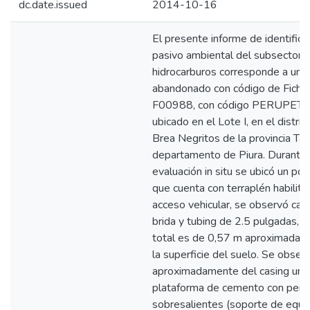
dc.date.issued
2014-10-16
El presente informe de identifica
pasivo ambiental del subsector
hidrocarburos corresponde a un 
abandonado con código de Fich
F00988, con código PERUPET
ubicado en el Lote I, en el distrit
Brea Negritos de la provincia Tal
departamento de Piura. Durante 
evaluación in situ se ubicó un poz
que cuenta con terraplén habilita
acceso vehicular, se observó cas
brida y tubing de 2.5 pulgadas, c
total es de 0,57 m aproximadam
la superficie del suelo. Se obser
aproximadamente del casing una
plataforma de cemento con pern
sobresalientes (soporte de equi