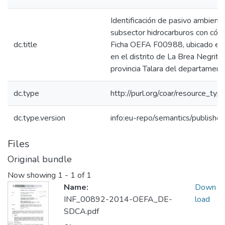
Identificación de pasivo ambienta
subsector hidrocarburos con cód
dc.title
Ficha OEFA F00988, ubicado en e
en el distrito de La Brea Negrito
provincia Talara del departament
dc.type
http://purl.org/coar/resource_typ
dc.type.version
info:eu-repo/semantics/publishe
Files
Original bundle
Now showing
1 - 1 of 1
Name:
Down
INF_00892-2014-OEFA_DE-
load
SDCA.pdf