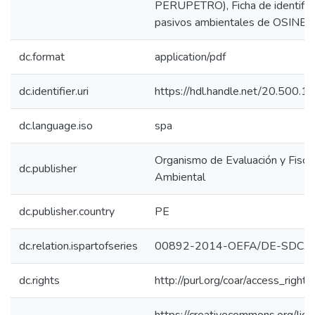
PERUPETRO), Ficha de identific
pasivos ambientales de OSINE
dc.format
application/pdf
dc.identifier.uri
https://hdl.handle.net/20.500.
dc.language.iso
spa
Organismo de Evaluación y Fiscal
dc.publisher
Ambiental
dc.publisher.country
PE
dc.relation.ispartofseries
00892-2014-OEFA/DE-SDCA
dc.rights
http://purl.org/coar/access_right/