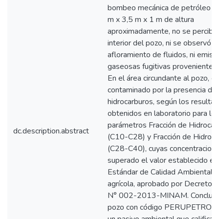
bombeo mecánica de petróleo cr
m x 3,5 m x 1 m de altura
aproximadamente, no se percibió 
interior del pozo, ni se observó
afloramiento de fluidos, ni emisi
gaseosas fugitivas provenientes 
En el área circundante al pozo, e
contaminado por la presencia de
hidrocarburos, según los resulta
obtenidos en laboratorio para lo
parámetros Fracción de Hidrocar
dc.description.abstract
(C10-C28) y Fracción de Hidroc
(C28-C40), cuyas concentracion
superado el valor establecido en
Estándar de Calidad Ambiental p
agrícola, aprobado por Decreto
N° 002-2013-MINAM. Concluye
pozo con código PERUPETRO T