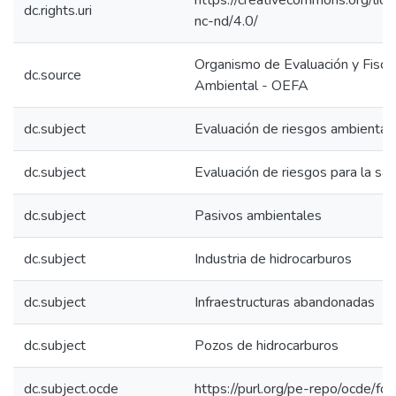
https://creativecommons.org/lic
dc.rights.uri
nc-nd/4.0/
Organismo de Evaluación y Fiscal
dc.source
Ambiental - OEFA
dc.subject
Evaluación de riesgos ambiental
dc.subject
Evaluación de riesgos para la sal
dc.subject
Pasivos ambientales
dc.subject
Industria de hidrocarburos
dc.subject
Infraestructuras abandonadas
dc.subject
Pozos de hidrocarburos
dc.subject.ocde
https://purl.org/pe-repo/ocde/fo