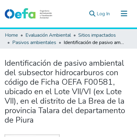
(current)
Log In
Communities & Collections
Home
Evaluación Ambiental
Sitios impactados
All of DSpace
Pasivos ambientales
Identificación de pasivo ambiental del subsector hidrocarburos con código de Ficha OEFA F00581, ubicado en el Lote VII/VI (ex Lote VII), en el distrito de La Brea de la provincia Talara del departamento de Piura
Statistics
Estad. Externas
Identificación de pasivo ambiental
Guias ▾
del subsector hidrocarburos con
código de Ficha OEFA F00581,
ubicado en el Lote VII/VI (ex Lote
VII), en el distrito de La Brea de la
provincia Talara del departamento
de Piura