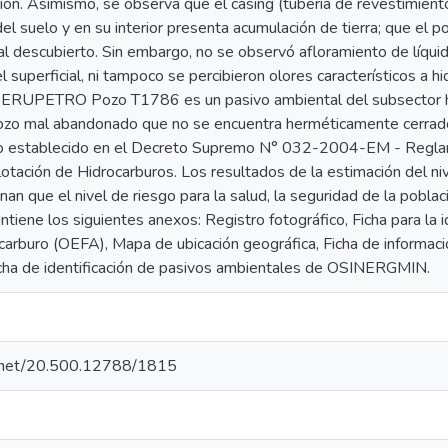
ión. Asimismo, se observa que el casing (tubería de revestimien
del suelo y en su interior presenta acumulación de tierra; que el po
al descubierto. Sin embargo, no se observó afloramiento de líqui
el superficial, ni tampoco se percibieron olores característicos a 
PERUPETRO Pozo T1786 es un pasivo ambiental del subsector hi
pozo mal abandonado que no se encuentra herméticamente cerrado
lo establecido en el Decreto Supremo N° 032-2004-EM - Regla
otación de Hidrocarburos. Los resultados de la estimación del ni
an que el nivel de riesgo para la salud, la seguridad de la poblac
ontiene los siguientes anexos: Registro fotográfico, Ficha para la 
carburo (OEFA), Mapa de ubicación geográfica, Ficha de informaci
a de identificación de pasivos ambientales de OSINERGMIN.
le.net/20.500.12788/1815