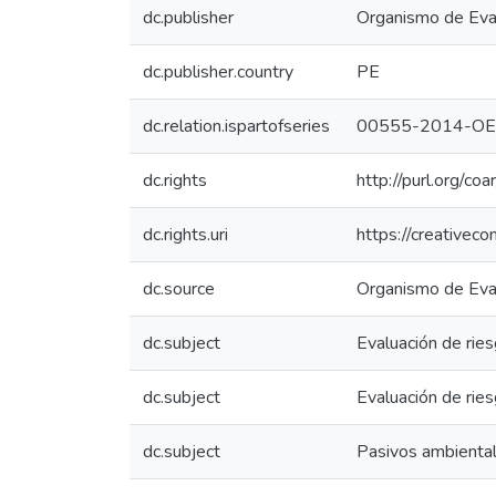
dc.publisher
Organismo de Eval
dc.publisher.country
PE
dc.relation.ispartofseries
00555-2014-OE
dc.rights
http://purl.org/co
dc.rights.uri
https://creativec
dc.source
Organismo de Eval
dc.subject
Evaluación de rie
dc.subject
Evaluación de ries
dc.subject
Pasivos ambienta