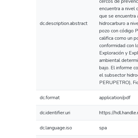
cercos de prevenc
encuentra a nivel 
que se encuentra 
dc.description.abstract
hidrocarburo a niv
pozo con código 
califica como un 
conformidad con 
Exploración y Expl
ambiental determin
bajo. El informe c
el subsector hidro
PERUPETRO), Fich
dc.format
application/pdf
dc.identifier.uri
https://hdl.hand
dc.language.iso
spa