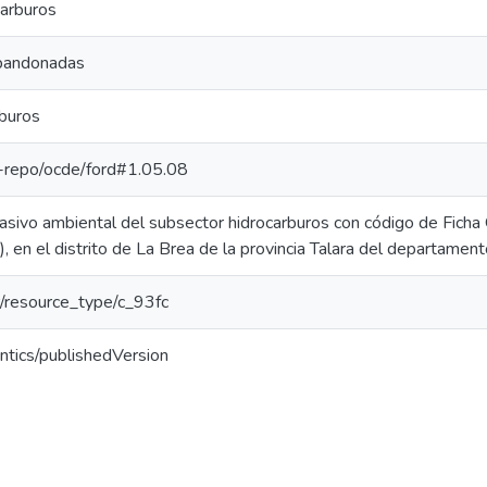
carburos
abandonadas
buros
pe-repo/ocde/ford#1.05.08
 pasivo ambiental del subsector hidrocarburos con código de Fic
I), en el distrito de La Brea de la provincia Talara del departamen
ar/resource_type/c_93fc
ntics/publishedVersion