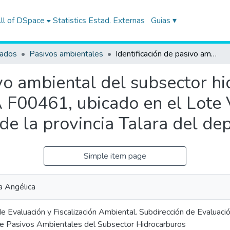
ll of DSpace
Statistics
Estad. Externas
Guias ▾
tados
Pasivos ambientales
Identificación de pasivo ambiental del subsector hidrocarburos con código de Ficha OEFA F00461, ubicado en el Lote VII/VI (ex Lote VII), en el distrito de La Brea de la provincia Talara del departamento de Piura
ivo ambiental del subsector h
F00461, ubicado en el Lote VI
a de la provincia Talara del d
Simple item page
a Angélica
e Evaluación y Fiscalización Ambiental. Subdirección de Evaluaci
 de Pasivos Ambientales del Subsector Hidrocarburos