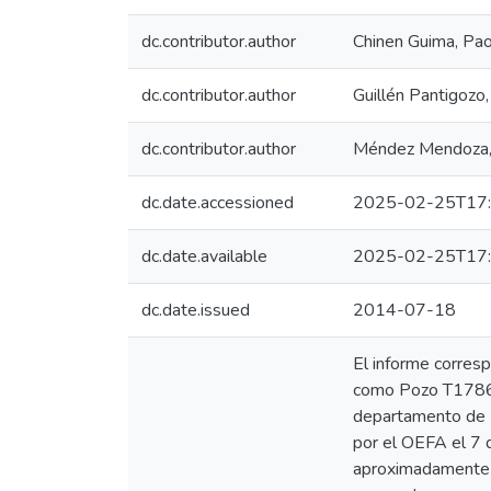
dc.contributor.author
Chinen Guima, Pao
dc.contributor.author
Guillén Pantigozo,
dc.contributor.author
Méndez Mendoza, F
dc.date.accessioned
2025-02-25T17:
dc.date.available
2025-02-25T17:
dc.date.issued
2014-07-18
El informe corre
como Pozo T1786, u
departamento de Pi
por el OEFA el 7 
aproximadamente 2