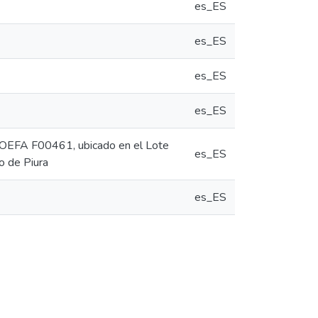
es_ES
es_ES
es_ES
es_ES
ha OEFA F00461, ubicado en el Lote
es_ES
to de Piura
es_ES