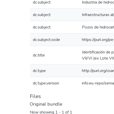
dc.subject
Industria de hidro
dc.subject
Infraestructuras 
dc.subject
Pozos de hidrocar
dc.subject.ocde
https://purl.org/
Identificación de
dc.title
VII/VI (ex Lote VI
dc.type
http://purl.org/co
dc.type.version
info:eu-repo/sema
Files
Original bundle
Now showing
1 - 1 of 1