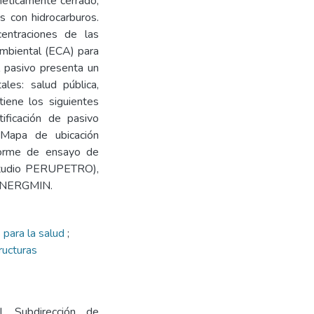
méticamente cerrado,
s con hidrocarburos.
centraciones de las
Ambiental (ECA) para
l pasivo presenta un
les: salud pública,
tiene los siguientes
tificación de pasivo
 Mapa de ubicación
nforme de ensayo de
 Estudio PERUPETRO),
OSINERGMIN.
 para la salud
;
ructuras
l. Subdirección de