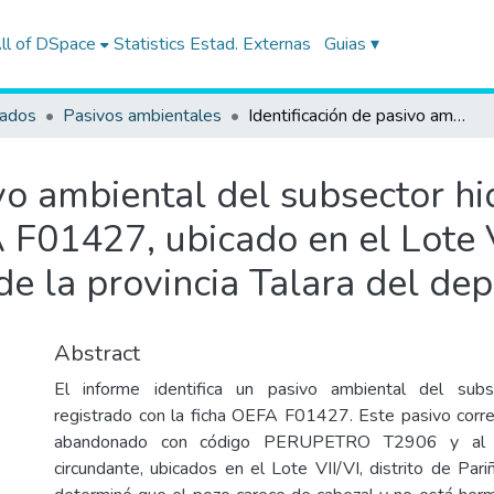
ll of DSpace
Statistics
Estad. Externas
Guias ▾
tados
Pasivos ambientales
Identificación de pasivo ambiental del subsector hidrocarburos con código de Ficha OEFA F01427, ubicado en el Lote VII/VI (ex Lote VI), en el distrito de Pariñas de la provincia Talara del departamento de Piura
ivo ambiental del subsector h
F01427, ubicado en el Lote VI
s de la provincia Talara del d
Abstract
El informe identifica un pasivo ambiental del subs
registrado con la ficha OEFA F01427. Este pasivo corr
abandonado con código PERUPETRO T2906 y al s
circundante, ubicados en el Lote VII/VI, distrito de Pariñ