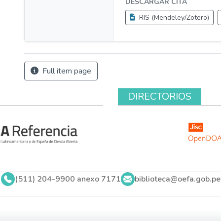
DESCARGAR CITA
RIS (Mendeley/Zotero)
Full item page
DIRECTORIOS
(511) 204-9900 anexo 7171
biblioteca@oefa.gob.pe