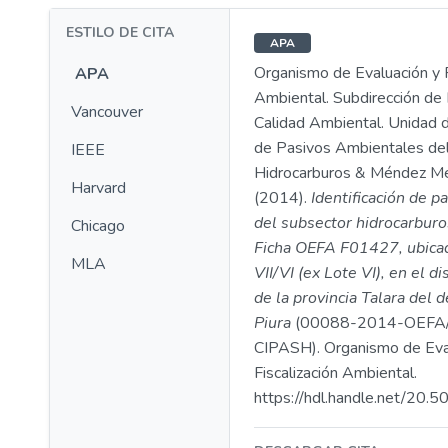
ESTILO DE CITA
APA
Organismo de Evaluación y F
APA
Ambiental. Subdirección de 
Vancouver
Calidad Ambiental. Unidad d
de Pasivos Ambientales de
IEEE
Hidrocarburos & Méndez Men
Harvard
(2014).
Identificación de p
del subsector hidrocarburo
Chicago
Ficha OEFA F01427, ubicad
MLA
VII/VI (ex Lote VI), en el di
de la provincia Talara del
Piura
(00088-2014-OEFA
CIPASH). Organismo de Eva
Fiscalización Ambiental.
https://hdl.handle.net/20