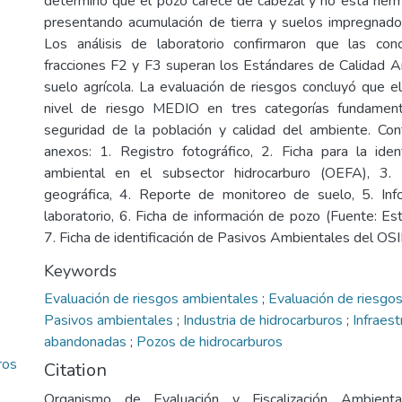
determinó que el pozo carece de cabezal y no está her
presentando acumulación de tierra y suelos impregnado
Los análisis de laboratorio confirmaron que las con
fracciones F2 y F3 superan los Estándares de Calidad 
suelo agrícola. La evaluación de riesgos concluyó que e
nivel de riesgo MEDIO en tres categorías fundamenta
seguridad de la población y calidad del ambiente. Con
anexos: 1. Registro fotográfico, 2. Ficha para la iden
ambiental en el subsector hidrocarburo (OEFA), 3.
geográfica, 4. Reporte de monitoreo de suelo, 5. I
laboratorio, 6. Ficha de información de pozo (Fuente:
7. Ficha de identificación de Pasivos Ambientales del 
Keywords
Evaluación de riesgos ambientales
;
Evaluación de riesgos
Pasivos ambientales
;
Industria de hidrocarburos
;
Infraest
abandonadas
;
Pozos de hidrocarburos
ros
Citation
Organismo de Evaluación y Fiscalización Ambienta