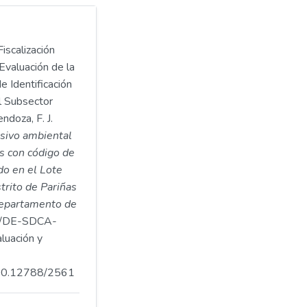
iscalización
Evaluación de la
e Identificación
l Subsector
doza, F. J.
asivo ambiental
s con código de
o en el Lote
strito de Pariñas
 departamento de
/DE-SDCA-
luación y
.500.12788/2561