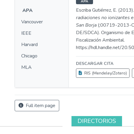
APA
Escriba Gutiérrez, E. (2013)
APA
radiaciones no ionizantes e
Vancouver
San Borja
(;00719-2013-
DE/SDCA). Organismo de Ev
IEEE
Fiscalización Ambiental.
Harvard
https://hdl.handle.net/20
Chicago
DESCARGAR CITA
MLA
RIS (Mendeley/Zotero)
Full item page
DIRECTORIOS