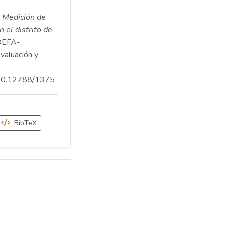
.
Medición de
n el distrito de
OEFA-
aluación y
.500.12788/1375
BibTeX