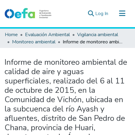
(current)
Log In
Communities & Collections
Home
Evaluación Ambiental
Vigilancia ambiental
All of DSpace
Monitoreo ambiental
Informe de monitoreo ambiental de calidad de aire y aguas superficiales, realizado del 6 al 11 de octubre de 2015, en la Comunidad de Vichón, ubicada en la subcuenca del río Ayash y afluentes, distrito de San Pedro de Chana, provincia de Huari, departamento de Áncash
Statistics
Estad. Externas
Informe de monitoreo ambiental de
Guias ▾
calidad de aire y aguas
superficiales, realizado del 6 al 11
de octubre de 2015, en la
Comunidad de Vichón, ubicada en
la subcuenca del río Ayash y
afluentes, distrito de San Pedro de
Chana, provincia de Huari,