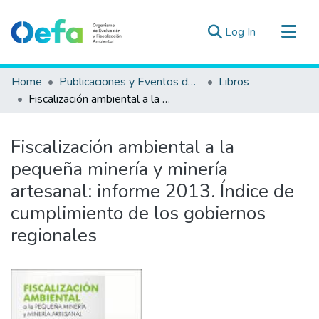
(current)
Log In
Communities & Collections
Home
Publicaciones y Eventos del OEFA
Libros
All of DSpace
Fiscalización ambiental a la pequeña minería y minería artesanal: informe 2013. Índice de cumplimiento de los gobiernos regionales
Statistics
Estad. Externas
Fiscalización ambiental a la
Guias ▾
pequeña minería y minería
artesanal: informe 2013. Índice de
cumplimiento de los gobiernos
regionales