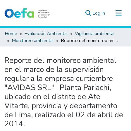
(current)
Log In
Communities & Collections
Home
Evaluación Ambiental
Vigilancia ambiental
All of DSpace
Monitoreo ambiental
Reporte del monitoreo ambiental en el marco de la supervisión regular a la empresa curtiembre "AVIDAS SRL"- Planta Pariachi, ubicado en el distrito de Ate Vitarte, provincia y departamento de Lima, realizado el 02 de abril de 2014.
Statistics
Estad. Externas
Reporte del monitoreo ambiental
Guias ▾
en el marco de la supervisión
regular a la empresa curtiembre
"AVIDAS SRL"- Planta Pariachi,
ubicado en el distrito de Ate
Vitarte, provincia y departamento
de Lima, realizado el 02 de abril de
2014.