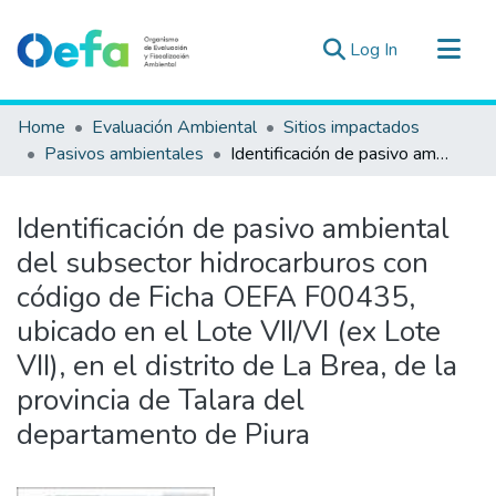
(current)
Log In
Communities & Collections
Home
Evaluación Ambiental
Sitios impactados
All of DSpace
Pasivos ambientales
Identificación de pasivo ambiental del subsector hidrocarburos con código de Ficha OEFA F00435, ubicado en el Lote VII/VI (ex Lote VII), en el distrito de La Brea, de la provincia de Talara del departamento de Piura
Statistics
Estad. Externas
Identificación de pasivo ambiental
Guias ▾
del subsector hidrocarburos con
código de Ficha OEFA F00435,
ubicado en el Lote VII/VI (ex Lote
VII), en el distrito de La Brea, de la
provincia de Talara del
departamento de Piura