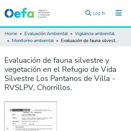
(current)
Log In
Communities & Collections
Home
Evaluación Ambiental
Vigilancia ambiental
All of DSpace
Monitoreo ambiental
Evaluación de fauna silvestre y vegetación en el Refugio de Vida Silvestre Los Pantanos de Villa - RVSLPV, Chorrillos.
Statistics
Estad. Externas
Evaluación de fauna silvestre y
Guias ▾
vegetación en el Refugio de Vida
Silvestre Los Pantanos de Villa -
RVSLPV, Chorrillos.