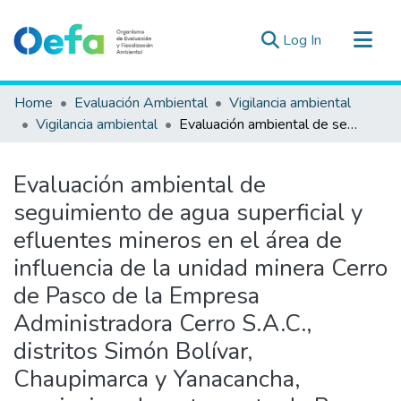
(current)
Log In
Communities & Collections
Home
Evaluación Ambiental
Vigilancia ambiental
All of DSpace
Vigilancia ambiental
Evaluación ambiental de seguimiento de agua superficial y efluentes mineros en el área de influencia de la unidad minera Cerro de Pasco de la Empresa Administradora Cerro S.A.C., distritos Simón Bolívar, Chaupimarca y Yanacancha, provincia y departamento de Pasco, en el 2022.
Statistics
Estad. Externas
Evaluación ambiental de
Guias ▾
seguimiento de agua superficial y
efluentes mineros en el área de
influencia de la unidad minera Cerro
de Pasco de la Empresa
Administradora Cerro S.A.C.,
distritos Simón Bolívar,
Chaupimarca y Yanacancha,