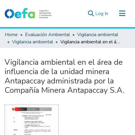
(current)
Log In
Communities & Collections
Home
Evaluación Ambiental
Vigilancia ambiental
All of DSpace
Vigilancia ambiental
Vigilancia ambiental en el área de influencia de la unidad minera Antapaccay administrada por la Compañía Minera Antapaccay S.A.
Statistics
Estad. Externas
Vigilancia ambiental en el área de
Guias ▾
influencia de la unidad minera
Antapaccay administrada por la
Compañía Minera Antapaccay S.A.