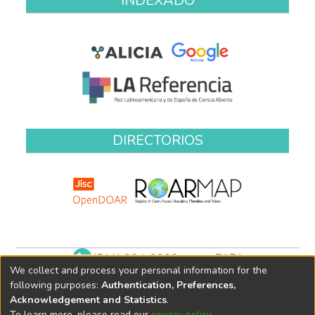
INDEXADO
DIRECTORIOS
(511) 204-9900 anexo 7171
We collect and process your personal information for the
biblioteca@oefa.gob.pe
following purposes:
Authentication, Preferences,
Acknowledgement and Statistics
.
To learn more, please read our
privacy policy
.