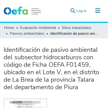
(current)
Log In
Communities & Collections
Home
Evaluación Ambiental
Sitios impactados
All of DSpace
Pasivos ambientales
Identificación de pasivo ambiental del subsector hidrocarburos con código de Ficha OEFA F01459, ubicado en el Lote V, en el distrito de La Brea de la provincia Talara del departamento de Piura
Statistics
Estad. Externas
Identificación de pasivo ambiental
Guias ▾
del subsector hidrocarburos con
código de Ficha OEFA F01459,
ubicado en el Lote V, en el distrito
de La Brea de la provincia Talara
del departamento de Piura