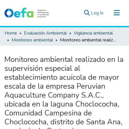
(current)
Log In
Communities & Collections
Home
Evaluación Ambiental
Vigilancia ambiental
All of DSpace
Monitoreo ambiental
Monitoreo ambiental realizado en la supervisión especial al establecimiento acuicola de mayor escala de la empresa Peruvian Aquaculture Company S.A.C., ubicada en la laguna Choclococha, Comunidad Campesina de Choclococha, distrito de Santa Ana, provincia de Castrovirreyna, departamento de Huancavelica, realizada el 05 de febrero de 2013
Statistics
Estad. Externas
Monitoreo ambiental realizado en la
Guias ▾
supervisión especial al
establecimiento acuicola de mayor
escala de la empresa Peruvian
Aquaculture Company S.A.C.,
ubicada en la laguna Choclococha,
Comunidad Campesina de
Choclococha, distrito de Santa Ana,