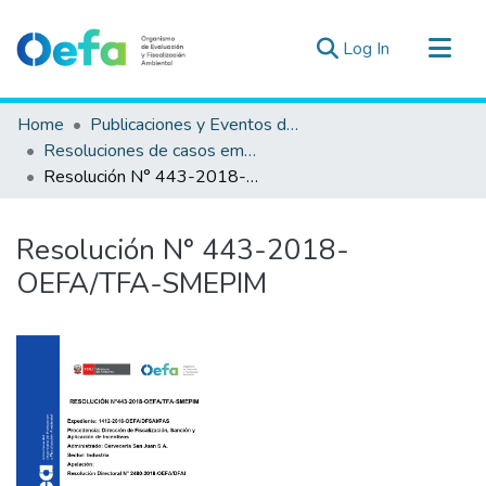
(current)
Log In
Communities & Collections
Home
Publicaciones y Eventos del OEFA
All of DSpace
Resoluciones de casos emblemáticos en el TFA
Resolución N° 443-2018-OEFA/TFA-SMEPIM
Statistics
Estad. Externas
Resolución N° 443-2018-
Guias ▾
OEFA/TFA-SMEPIM