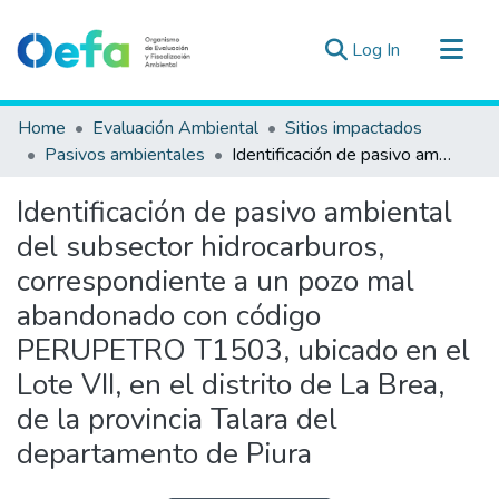
(current)
Log In
Communities & Collections
Home
Evaluación Ambiental
Sitios impactados
All of DSpace
Pasivos ambientales
Identificación de pasivo ambiental del subsector hidrocarburos, correspondiente a un pozo mal abandonado con código PERUPETRO T1503, ubicado en el Lote VII, en el distrito de La Brea, de la provincia Talara del departamento de Piura
Statistics
Identificación de pasivo ambiental
Estad. Externas
del subsector hidrocarburos,
Guias ▾
correspondiente a un pozo mal
abandonado con código
PERUPETRO T1503, ubicado en el
Lote VII, en el distrito de La Brea,
de la provincia Talara del
departamento de Piura