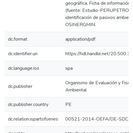
geográfica, Ficha de información
(fuente: Estudio-PERUPETRO), 
identificación de pasivos ambien
OSINERGMIN.
dc.format
application/pdf
dc.identifier.uri
https://hdl.handle.net/20.500.
dc.language.iso
spa
Organismo de Evaluación y Fiscal
dc.publisher
Ambiental
dc.publisher.country
PE
dc.relation.ispartofseries
00521-2014-OEFA/DE-SDCA