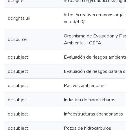
dc.rights
http://purl.org/coar/access_right/
https://creativecommons.org/lic
dc.rights.uri
nc-nd/4.0/
Organismo de Evaluación y Fiscal
dc.source
Ambiental - OEFA
dc.subject
Evaluación de riesgos ambiental
dc.subject
Evaluación de riesgos para la sal
dc.subject
Pasivos ambientales
dc.subject
Industria de hidrocarburos
dc.subject
Infraestructuras abandonadas
dc.subject
Pozos de hidrocarburos