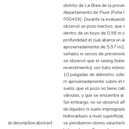
distrito de La Brea de la provinci
departamento de Piura (Ficha O
F00459). Durante la evaluación in
observó un pozo inactivo, que se
dentro de un hoyo de 0,98 m de
profundidad el cual abarca un áre
aproximadamente de 5,97 m2, n
señales ni cercos de prevención.
se observó que el casing (tuberí
revestimiento) con tubo interior 
10 pulgadas de diámetro, sobre
m aproximadamente sobre el niv
suelo; que el pozo no tiene cabez
válvulas, y que se encuentra al d
Sin embargo, no se observó aflo
de líquidos ni suelo impregnado 
hidrocarburo a nivel superficial, 
dc.description.abstract
se percibieron olores característi