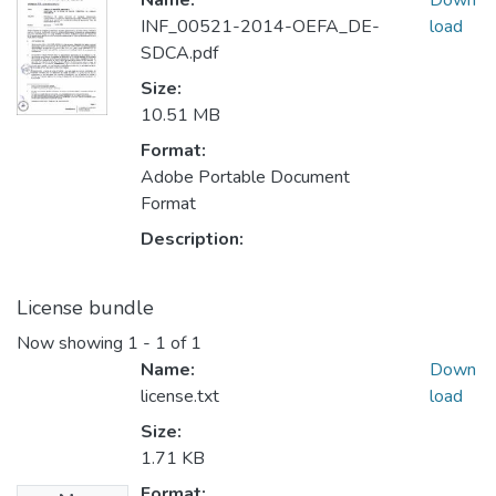
Name:
Down
INF_00521-2014-OEFA_DE-
load
SDCA.pdf
Size:
10.51 MB
Format:
Adobe Portable Document
Format
Description:
License bundle
Now showing
1 - 1 of 1
Name:
Down
license.txt
load
Size:
1.71 KB
Format: