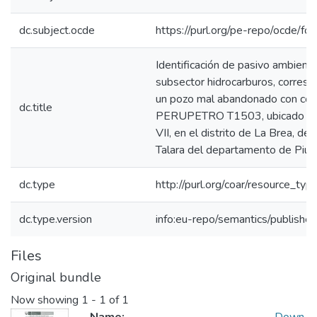
dc.subject.ocde
https://purl.org/pe-repo/ocde/fo
Identificación de pasivo ambienta
subsector hidrocarburos, corresp
un pozo mal abandonado con cód
dc.title
PERUPETRO T1503, ubicado en 
VII, en el distrito de La Brea, de 
Talara del departamento de Piur
dc.type
http://purl.org/coar/resource_typ
dc.type.version
info:eu-repo/semantics/publishe
Files
Original bundle
Now showing
1 - 1 of 1