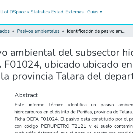
ll of DSpace
Statistics
Estad. Externas
Guias ▾
tados
Pasivos ambientales
Identificación de pasivo ambiental del subsector hidrocarburos con código de Ficha OEFA F01024, ubicado ubicado en el Lote I, en el distrito de Pariñas de la provincia Talara del departamento de Piura
ivo ambiental del subsector h
F01024, ubicado ubicado en e
e la provincia Talara del depa
Abstract
Este informe técnico identifica un pasivo ambien
hidrocarburos en el distrito de Pariñas, provincia de Talara
Ficha OEFA F01024. El pasivo está constituido por el 
con código PERUPETRO T2121 y el suelo contaminad