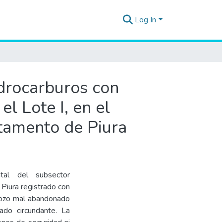
Log In
idrocarburos con
l Lote I, en el
rtamento de Piura
tal del subsector
, Piura registrado con
pozo mal abandonado
o circundante. La