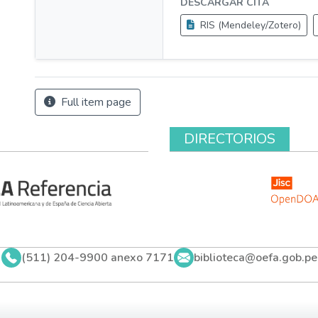
DESCARGAR CITA
RIS (Mendeley/Zotero)
Full item page
DIRECTORIOS
(511) 204-9900 anexo 7171
biblioteca@oefa.gob.pe