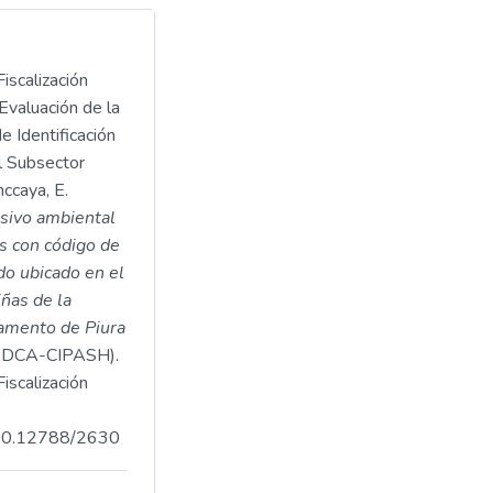
iscalización
Evaluación de la
e Identificación
l Subsector
ccaya, E.
asivo ambiental
s con código de
o ubicado en el
iñas de la
tamento de Piura
DCA-CIPASH).
iscalización
.500.12788/2630