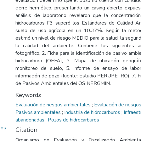
evaluación determinó que el pozo no cuenta con condici
cierre hermético, presentando un casing abierto expue
análisis de laboratorio revelaron que la concentració
hidrocarburos F3 superó los Estándares de Calidad A
suelo de uso agrícola en un 10.37%. Según la metod
estimó un nivel de riesgo MEDIO para la salud, la seguri
la calidad del ambiente. Contiene los siguientes a
fotográfico, 2. Ficha para la identificación de pasivo ambi
hidrocarburo (OEFA), 3. Mapa de ubicación geográf
monitoreo de suelo, 5. Informe de ensayo de labora
información de pozo (fuente: Estudio PERUPETRO), 7. Fic
de Pasivos Ambientales del OSINERGMIN.
Keywords
Evaluación de riesgos ambientales
;
Evaluación de riesgos
Pasivos ambientales
;
Industria de hidrocarburos
;
Infraest
abandonadas
;
Pozos de hidrocarburos
ros
Citation
Organismo de Evaluación y Fiscalización Ambienta