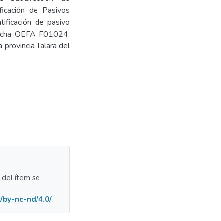
ficación de Pasivos
tificación de pasivo
 Ficha OEFA F01024,
a provincia Talara del
a del ítem se
/by-nc-nd/4.0/