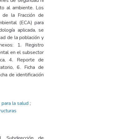
ones de seguridad ni
sto al ambiente. Los
n de la Fracción de
mbiental (ECA) para
ología aplicada, se
dad de la población y
nexos: 1. Registro
ental en el subsector
ica, 4. Reporte de
torio, 6. Ficha de
ha de identificación
 para la salud
;
ructuras
l. Subdirección de