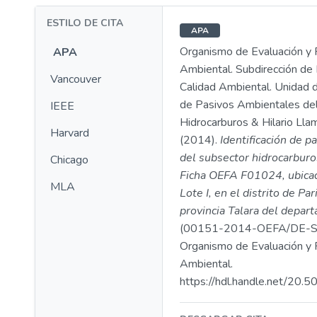
ESTILO DE CITA
APA
Organismo de Evaluación y F
APA
Ambiental. Subdirección de 
Vancouver
Calidad Ambiental. Unidad d
de Pasivos Ambientales de
IEEE
Hidrocarburos & Hilario Llam
Harvard
(2014).
Identificación de p
del subsector hidrocarburo
Chicago
Ficha OEFA F01024, ubicad
MLA
Lote I, en el distrito de Par
provincia Talara del depar
(00151-2014-OEFA/DE-S
Organismo de Evaluación y F
Ambiental.
https://hdl.handle.net/20