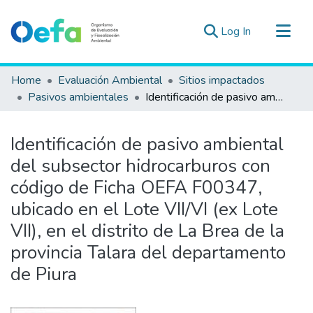
(current)
Log In
Communities & Collections
Home
Evaluación Ambiental
Sitios impactados
All of DSpace
Pasivos ambientales
Identificación de pasivo ambiental del subsector hidrocarburos con código de Ficha OEFA F00347, ubicado en el Lote VII/VI (ex Lote VII), en el distrito de La Brea de la provincia Talara del departamento de Piura
Statistics
Estad. Externas
Identificación de pasivo ambiental
Guias ▾
del subsector hidrocarburos con
código de Ficha OEFA F00347,
ubicado en el Lote VII/VI (ex Lote
VII), en el distrito de La Brea de la
provincia Talara del departamento
de Piura