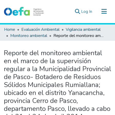
(current)
Log In
Communities & Collections
Home
Evaluación Ambiental
Vigilancia ambiental
All of DSpace
Monitoreo ambiental
Reporte del monitoreo ambiental en el marco de la supervisión regular a la Municipalidad Provincial de Pasco- Botadero de Residuos Sólidos Municipales Rumiallana; ubicado en el distrito Yanacancha, provincia Cerro de Pasco, departamento Pasco, llevado a cabo del 21 al 24 de abril 2014.
Statistics
Estad. Externas
Reporte del monitoreo ambiental
Guias ▾
en el marco de la supervisión
regular a la Municipalidad Provincial
de Pasco- Botadero de Residuos
Sólidos Municipales Rumiallana;
ubicado en el distrito Yanacancha,
provincia Cerro de Pasco,
departamento Pasco, llevado a cabo