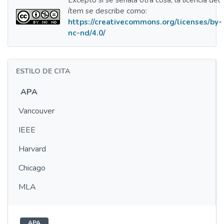
Excepto si se señala otra cosa, la licencia del
ítem se describe como:
https://creativecommons.org/licenses/by-
nc-nd/4.0/
ESTILO DE CITA
APA
Vancouver
IEEE
Harvard
Chicago
MLA
APA