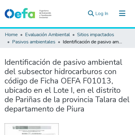
(current)
Log In
Communities & Collections
Home
Evaluación Ambiental
Sitios impactados
All of DSpace
Pasivos ambientales
Identificación de pasivo ambiental del subsector hidrocarburos con código de Ficha OEFA F01013, ubicado en el Lote I, en el distrito de Pariñas de la provincia Talara del departamento de Piura
Statistics
Estad. Externas
Identificación de pasivo ambiental
Guias ▾
del subsector hidrocarburos con
código de Ficha OEFA F01013,
ubicado en el Lote I, en el distrito
de Pariñas de la provincia Talara del
departamento de Piura