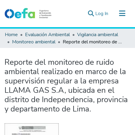
(current)
Log In
Communities & Collections
Home
Evaluación Ambiental
Vigilancia ambiental
All of DSpace
Monitoreo ambiental
Reporte del monitoreo de ruido ambiental realizado en marco de la supervisión regular a la empresa LLAMA GAS S.A, ubicada en el distrito de Independencia, provincia y departamento de Lima.
Statistics
Estad. Externas
Reporte del monitoreo de ruido
Guias ▾
ambiental realizado en marco de la
supervisión regular a la empresa
LLAMA GAS S.A, ubicada en el
distrito de Independencia, provincia
y departamento de Lima.