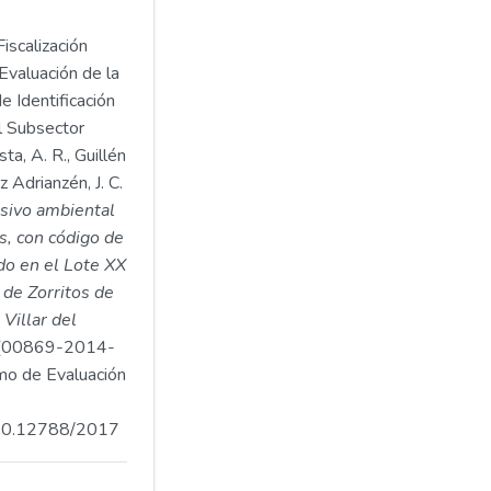
iscalización
Evaluación de la
e Identificación
l Subsector
ta, A. R., Guillén
 Adrianzén, J. C.
asivo ambiental
s, con código de
o en el Lote XX
o de Zorritos de
 Villar del
(00869-2014-
o de Evaluación
.500.12788/2017