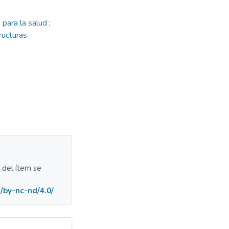
 para la salud
;
ructuras
a del ítem se
/by-nc-nd/4.0/