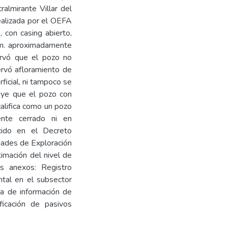
ralmirante Villar del
ealizada por el OEFA
 con casing abierto,
 m. aproximadamente
ervó que el pozo no
ervó afloramiento de
ficial, ni tampoco se
luye que el pozo con
lifica como un pozo
nte cerrado ni en
cido en el Decreto
ades de Exploración
imación del nivel de
es anexos: Registro
ental en el subsector
ha de información de
icación de pasivos