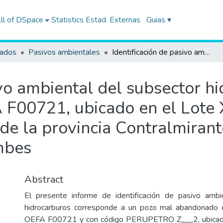
ll of DSpace
Statistics
Estad. Externas
Guias ▾
tados
Pasivos ambientales
Identificación de pasivo ambiental del subsector hidrocarburos, con código de Ficha OEFA F00721, ubicado en el Lote XX (ex Lote XIV), en el distrito de Zorritos de la provincia Contralmirante Villar del departamento de Tumbes
ivo ambiental del subsector h
 F00721, ubicado en el Lote X
s de la provincia Contralmirant
mbes
Abstract
El presente informe de identificación de pasivo ambi
hidrocarburos corresponde a un pozo mal abandonado 
OEFA F00721 y con código PERUPETRO Z___2, ubicado