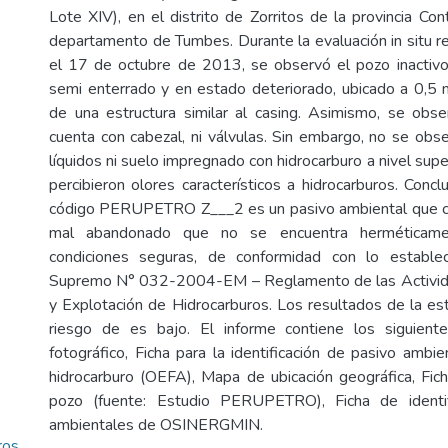
Lote XIV), en el distrito de Zorritos de la provincia Cont
departamento de Tumbes. Durante la evaluación in situ r
el 17 de octubre de 2013, se observó el pozo inactivo,
semi enterrado y en estado deteriorado, ubicado a 0,5
de una estructura similar al casing. Asimismo, se obs
cuenta con cabezal, ni válvulas. Sin embargo, no se obs
líquidos ni suelo impregnado con hidrocarburo a nivel super
percibieron olores característicos a hidrocarburos. Conc
código PERUPETRO Z___2 es un pasivo ambiental que ca
mal abandonado que no se encuentra herméticame
condiciones seguras, de conformidad con lo estable
Supremo N° 032-2004-EM – Reglamento de las Activid
y Explotación de Hidrocarburos. Los resultados de la est
riesgo de es bajo. El informe contiene los siguient
fotográfico, Ficha para la identificación de pasivo ambi
hidrocarburo (OEFA), Mapa de ubicación geográfica, Fic
pozo (fuente: Estudio PERUPETRO), Ficha de identif
ambientales de OSINERGMIN.
ros