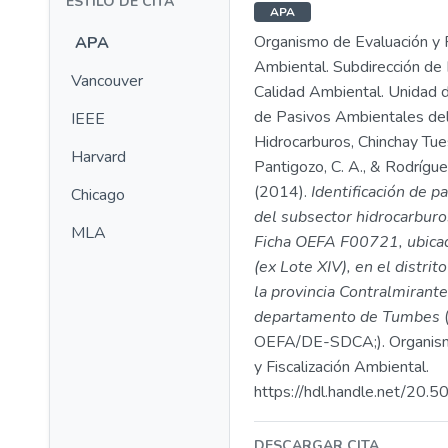
ESTILO DE CITA
APA
Organismo de Evaluación y F
APA
Ambiental. Subdirección de 
Vancouver
Calidad Ambiental. Unidad d
de Pasivos Ambientales de
IEEE
Hidrocarburos, Chinchay Tues
Harvard
Pantigozo, C. A., & Rodríguez
(2014).
Identificación de p
Chicago
del subsector hidrocarburo
MLA
Ficha OEFA F00721, ubicad
(ex Lote XIV), en el distrit
la provincia Contralmirante
departamento de Tumbes
OEFA/DE-SDCA;). Organism
y Fiscalización Ambiental.
https://hdl.handle.net/20
DESCARGAR CITA