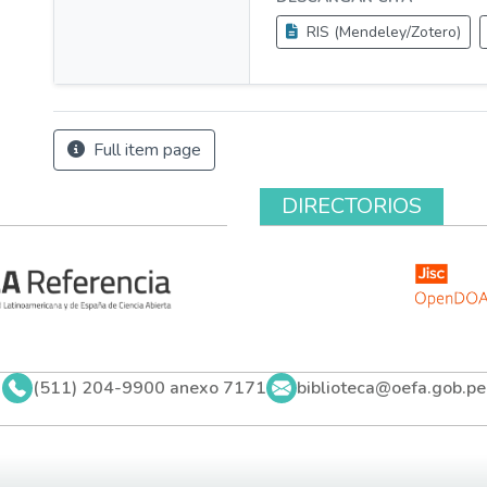
RIS (Mendeley/Zotero)
Full item page
DIRECTORIOS
(511) 204-9900 anexo 7171
biblioteca@oefa.gob.pe