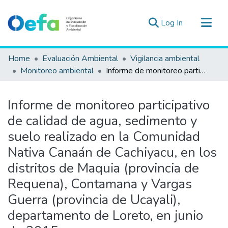
(current)
Log In
Communities & Collections
Home
Evaluación Ambiental
Vigilancia ambiental
All of DSpace
Monitoreo ambiental
Informe de monitoreo participativo de calidad de agua, sedimento y suelo realizado en la Comunidad Nativa Canaán de Cachiyacu, en los distritos de Maquia (provincia de Requena), Contamana y Vargas Guerra (provincia de Ucayali), departamento de Loreto, en junio de 2015
Statistics
Estad. Externas
Informe de monitoreo participativo
Guias ▾
de calidad de agua, sedimento y
suelo realizado en la Comunidad
Nativa Canaán de Cachiyacu, en los
distritos de Maquia (provincia de
Requena), Contamana y Vargas
Guerra (provincia de Ucayali),
departamento de Loreto, en junio