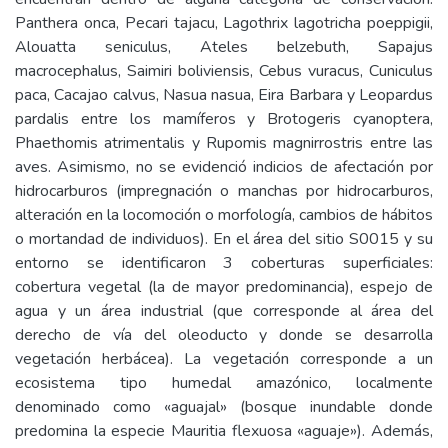
Panthera onca, Pecari tajacu, Lagothrix lagotricha poeppigii,
Alouatta seniculus, Ateles belzebuth, Sapajus
macrocephalus, Saimiri boliviensis, Cebus vuracus, Cuniculus
paca, Cacajao calvus, Nasua nasua, Eira Barbara y Leopardus
pardalis entre los mamíferos y Brotogeris cyanoptera,
Phaethomis atrimentalis y Rupomis magnirrostris entre las
aves. Asimismo, no se evidenció indicios de afectación por
hidrocarburos (impregnación o manchas por hidrocarburos,
alteración en la locomoción o morfología, cambios de hábitos
o mortandad de individuos). En el área del sitio S0015 y su
entorno se identificaron 3 coberturas superficiales:
cobertura vegetal (la de mayor predominancia), espejo de
agua y un área industrial (que corresponde al área del
derecho de vía del oleoducto y donde se desarrolla
vegetación herbácea). La vegetación corresponde a un
ecosistema tipo humedal amazónico, localmente
denominado como «aguajal» (bosque inundable donde
predomina la especie Mauritia flexuosa «aguaje»). Además,