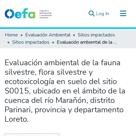
(current)
Log In
Communities & Collections
Home
Evaluación Ambiental
Sitios impactados
All of DSpace
Sitios impactados
Evaluación ambiental de la fauna silvestre, flora silvestre y ecotoxicología en suelo del sitio S0015, ubicado en el ámbito de la cuenca del río Marañón, distrito Parinari, provincia y departamento Loreto.
Statistics
Estad. Externas
Evaluación ambiental de la fauna
Guias ▾
silvestre, flora silvestre y
ecotoxicología en suelo del sitio
S0015, ubicado en el ámbito de la
cuenca del río Marañón, distrito
Parinari, provincia y departamento
Loreto.