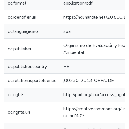
dc.format
application/pdf
dc.identifier.uri
https://hdl.handle.net/20.500.
dc.language.iso
spa
Organismo de Evaluación y Fiscal
dc.publisher
Ambiental
dc.publisher.country
PE
dc.relation.ispartofseries
;00230-2013-OEFA/DE
dc.rights
http://purl.org/coar/access_right/
https://creativecommons.org/lic
dc.rights.uri
nc-nd/4.0/