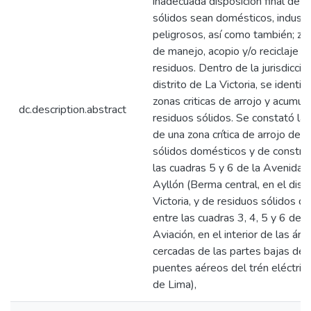
inadecuada disposición final de r
sólidos sean domésticos, industr
peligrosos, así como también; zon
de manejo, acopio y/o reciclaje i
residuos. Dentro de la jurisdicció
distrito de La Victoria, se identif
zonas criticas de arrojo y acumul
dc.description.abstract
residuos sólidos. Se constató la 
de una zona crítica de arrojo de 
sólidos domésticos y de construc
las cuadras 5 y 6 de la Avenida 
Ayllón (Berma central, en el distr
Victoria, y de residuos sólidos 
entre las cuadras 3, 4, 5 y 6 de 
Aviación, en el interior de las áre
cercadas de las partes bajas de 
puentes aéreos del trén eléctric
de Lima),