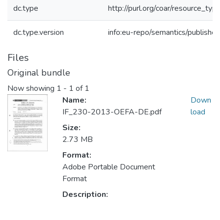
dc.type
http://purl.org/coar/resource_typ
dc.type.version
info:eu-repo/semantics/publishe
Files
Original bundle
Now showing
1 - 1 of 1
Name:
Down
IF_230-2013-OEFA-DE.pdf
load
Size:
2.73 MB
Format:
Adobe Portable Document
Format
Description: