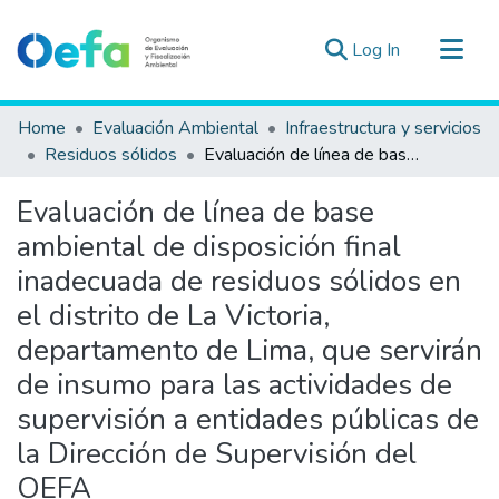
(current)
Log In
Communities & Collections
Home
Evaluación Ambiental
Infraestructura y servicios
All of DSpace
Residuos sólidos
Evaluación de línea de base ambiental de disposición final inadecuada de residuos sólidos en el distrito de La Victoria, departamento de Lima, que servirán de insumo para las actividades de supervisión a entidades públicas de la Dirección de Supervisión del OEFA
Statistics
Evaluación de línea de base
Estad. Externas
ambiental de disposición final
Guias ▾
inadecuada de residuos sólidos en
el distrito de La Victoria,
departamento de Lima, que servirán
de insumo para las actividades de
supervisión a entidades públicas de
la Dirección de Supervisión del
OEFA