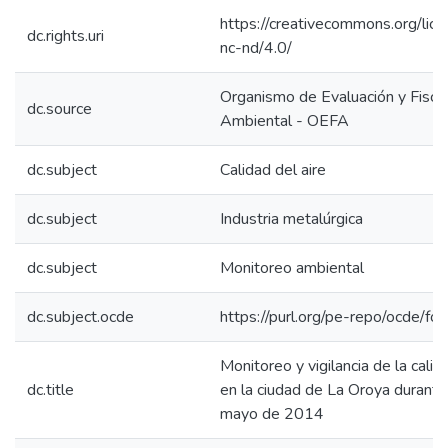
https://creativecommons.org/lic
dc.rights.uri
nc-nd/4.0/
Organismo de Evaluación y Fiscal
dc.source
Ambiental - OEFA
dc.subject
Calidad del aire
dc.subject
Industria metalúrgica
dc.subject
Monitoreo ambiental
dc.subject.ocde
https://purl.org/pe-repo/ocde/fo
Monitoreo y vigilancia de la calid
dc.title
en la ciudad de La Oroya durant
mayo de 2014