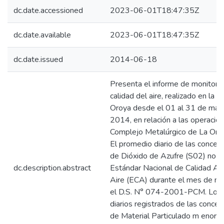
dc.date.accessioned
2023-06-01T18:47:35Z
dc.date.available
2023-06-01T18:47:35Z
dc.date.issued
2014-06-18
Presenta el informe de monitore
calidad del aire, realizado en la 
Oroya desde el 01 al 31 de may
2014, en relación a las operacio
Complejo Metalúrgico de La Oro
El promedio diario de las concen
de Dióxido de Azufre (S02) no s
dc.description.abstract
Estándar Nacional de Calidad Am
Aire (ECA) durante el mes de m
el D.S. N° 074-2001-PCM. Los
diarios registrados de las concen
de Material Particulado m enor a