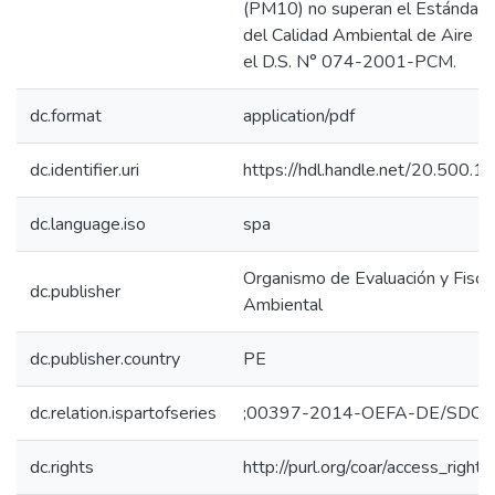
(PM10) no superan el Estándar 
del Calidad Ambiental de Aire (
el D.S. N° 074-2001-PCM.
dc.format
application/pdf
dc.identifier.uri
https://hdl.handle.net/20.500.
dc.language.iso
spa
Organismo de Evaluación y Fiscal
dc.publisher
Ambiental
dc.publisher.country
PE
dc.relation.ispartofseries
;00397-2014-OEFA-DE/SDCA
dc.rights
http://purl.org/coar/access_right/