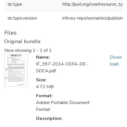
dc.type
http://purl.org/coar/resource_typ
dc.type.version
info:eu-repo/semantics/publishe
Files
Original bundle
Now showing
1 - 1 of 1
Name:
Down
IF_397-2014-OEFA-DE-
load
SDCA.pdf
Size:
4.72 MB
Format:
Adobe Portable Document
Format
Description: