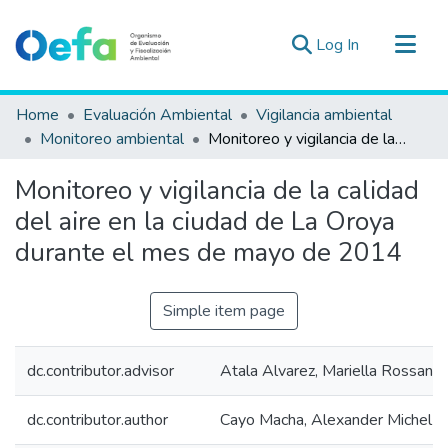
(current)
Log In
Communities & Collections
Home
Evaluación Ambiental
Vigilancia ambiental
All of DSpace
Monitoreo ambiental
Monitoreo y vigilancia de la calidad del aire en la ciudad de La Oroya durante el mes de mayo de 2014
Statistics
Monitoreo y vigilancia de la calidad
Estad. Externas
del aire en la ciudad de La Oroya
Guias ▾
durante el mes de mayo de 2014
Simple item page
dc.contributor.advisor
Atala Alvarez, Mariella Rossana
dc.contributor.author
Cayo Macha, Alexander Michel J