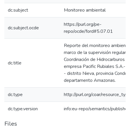
dc.subject
Monitoreo ambiental
https://purl.org/pe-
dc.subject.ocde
repo/ocde/ford#5.07.01
Reporte del monitoreo ambiental
marco de la supervisión regular d
Coordinación de Hidrocarburos pa
dc.title
empresa Pacific Rubiales S.A.- 
- distrito Nieva, provincia Condor
departamento Amazonas.
dc.type
http://purl.org/coar/resource_typ
dc.type.version
info:eu-repo/semantics/publishe
Files