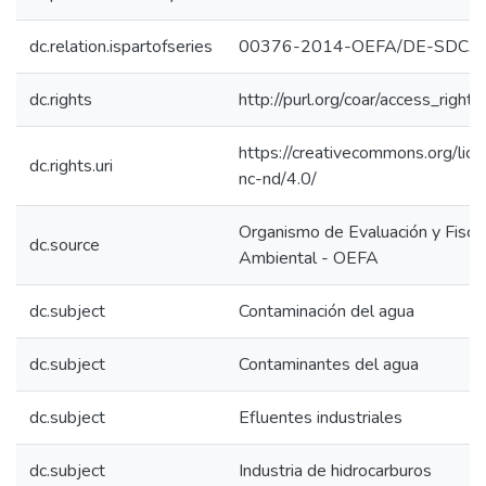
dc.relation.ispartofseries
00376-2014-OEFA/DE-SDCA
dc.rights
http://purl.org/coar/access_right/
https://creativecommons.org/lic
dc.rights.uri
nc-nd/4.0/
Organismo de Evaluación y Fiscal
dc.source
Ambiental - OEFA
dc.subject
Contaminación del agua
dc.subject
Contaminantes del agua
dc.subject
Efluentes industriales
dc.subject
Industria de hidrocarburos