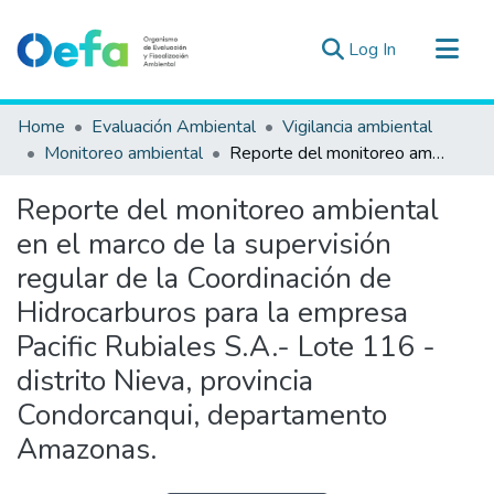
(current)
Log In
Communities & Collections
Home
Evaluación Ambiental
Vigilancia ambiental
All of DSpace
Monitoreo ambiental
Reporte del monitoreo ambiental en el marco de la supervisión regular de la Coordinación de Hidrocarburos para la empresa Pacific Rubiales S.A.- Lote 116 - distrito Nieva, provincia Condorcanqui, departamento Amazonas.
Statistics
Reporte del monitoreo ambiental
Estad. Externas
en el marco de la supervisión
Guias ▾
regular de la Coordinación de
Hidrocarburos para la empresa
Pacific Rubiales S.A.- Lote 116 -
distrito Nieva, provincia
Condorcanqui, departamento
Amazonas.