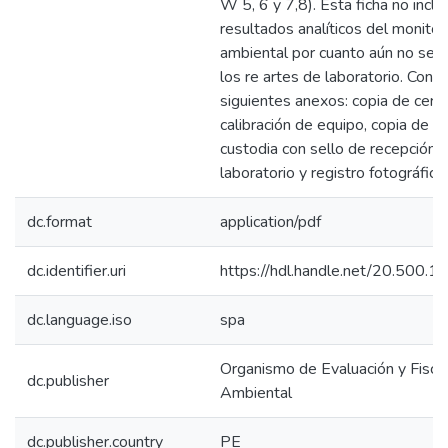
W 5, 6 y 7,8). Esta ficha no inclu
resultados analíticos del monito
ambiental por cuanto aún no se 
los re artes de laboratorio. Conti
siguientes anexos: copia de certi
calibración de equipo, copia de 
custodia con sello de recepción 
laboratorio y registro fotográfico.
dc.format
application/pdf
dc.identifier.uri
https://hdl.handle.net/20.500.
dc.language.iso
spa
Organismo de Evaluación y Fiscal
dc.publisher
Ambiental
dc.publisher.country
PE