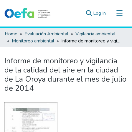
(current)
Log In
Communities & Collections
Home
Evaluación Ambiental
Vigilancia ambiental
All of DSpace
Monitoreo ambiental
Informe de monitoreo y vigilancia de la calidad del aire en la ciudad de La Oroya durante el mes de julio de 2014
Statistics
Estad. Externas
Informe de monitoreo y vigilancia
Guias ▾
de la calidad del aire en la ciudad
de La Oroya durante el mes de julio
de 2014