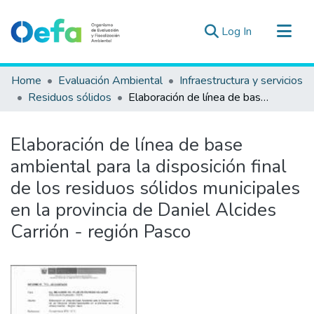
(current)
Log In
Communities & Collections
Home
Evaluación Ambiental
Infraestructura y servicios
All of DSpace
Residuos sólidos
Elaboración de línea de base ambiental para la disposición final de los residuos sólidos municipales en la provincia de Daniel Alcides Carrión - región Pasco
Statistics
Estad. Externas
Elaboración de línea de base
Guias ▾
ambiental para la disposición final
de los residuos sólidos municipales
en la provincia de Daniel Alcides
Carrión - región Pasco