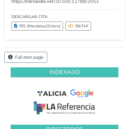
https://hdl.handle.net/20.500.12788/2053
DESCARGAR CITA
RIS (Mendeley/Zotero)
BibTeX
Full item page
INDEXADO