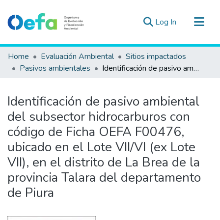
(current)
Log In
Communities & Collections
Home
Evaluación Ambiental
Sitios impactados
All of DSpace
Pasivos ambientales
Identificación de pasivo ambiental del subsector hidrocarburos con código de Ficha OEFA F00476, ubicado en el Lote VII/VI (ex Lote VII), en el distrito de La Brea de la provincia Talara del departamento de Piura
Statistics
Estad. Externas
Identificación de pasivo ambiental
Guias ▾
del subsector hidrocarburos con
código de Ficha OEFA F00476,
ubicado en el Lote VII/VI (ex Lote
VII), en el distrito de La Brea de la
provincia Talara del departamento
de Piura